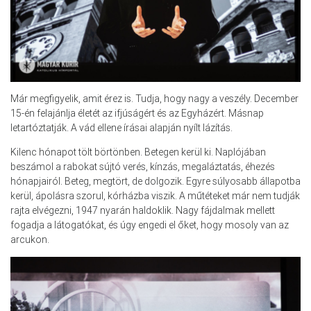
Már megfigyelik, amit érez is. Tudja, hogy nagy a veszély. December
15-én felajánlja életét az ifjúságért és az Egyházért. Másnap
letartóztatják. A vád ellene írásai alapján nyílt lázítás.
Kilenc hónapot tölt börtönben. Betegen kerül ki. Naplójában
beszámol a rabokat sújtó verés, kínzás, megaláztatás, éhezés
hónapjairól. Beteg, megtört, de dolgozik. Egyre súlyosabb állapotba
kerül, ápolásra szorul, kórházba viszik. A műtéteket már nem tudják
rajta elvégezni, 1947 nyarán haldoklik. Nagy fájdalmak mellett
fogadja a látogatókat, és úgy engedi el őket, hogy mosoly van az
arcukon.