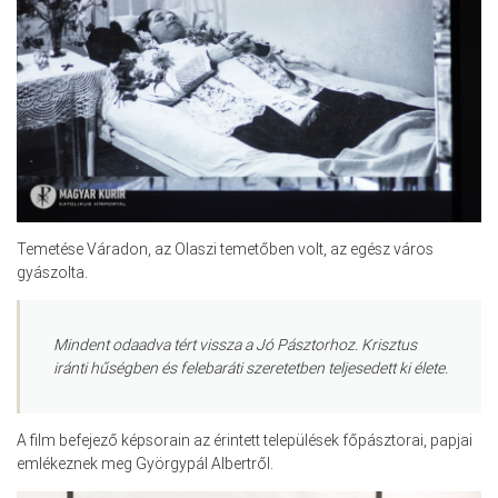
Temetése Váradon, az Olaszi temetőben volt, az egész város
gyászolta.
Mindent odaadva tért vissza a Jó Pásztorhoz. Krisztus
iránti hűségben és felebaráti szeretetben teljesedett ki élete.
A film befejező képsorain az érintett települések főpásztorai, papjai
emlékeznek meg Györgypál Albertről.