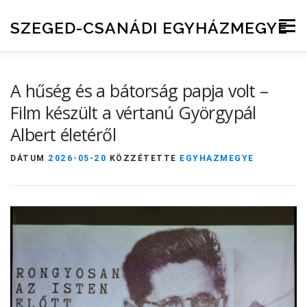
Skip to content
SZEGED-CSANÁDI EGYHÁZMEGYE
Menu
A hűség és a bátorság papja volt –
Film készült a vértanú Györgypál
Albert életéről
DÁTUM
2026-05-20
KÖZZÉTETTE
EGYHAZMEGYE