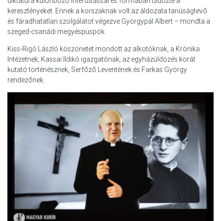
diktatúra különböző intenzitással és formában üldözte a
keresztényeket. Ennek a korszaknak volt az áldozata tanúságtevő
és fáradhatatlan szolgálatot végezve Györgypál Albert – mondta a
szeged-csanádi megyéspüspök.
Kiss-Rigó László köszönetet mondott az alkotóknak, a Krónika
Intézetnek; Kassai Ildikó igazgatónak, az egyházüldözés korát
kutató történésznek, Serfőző Leventének és Farkas György
rendezőnek.