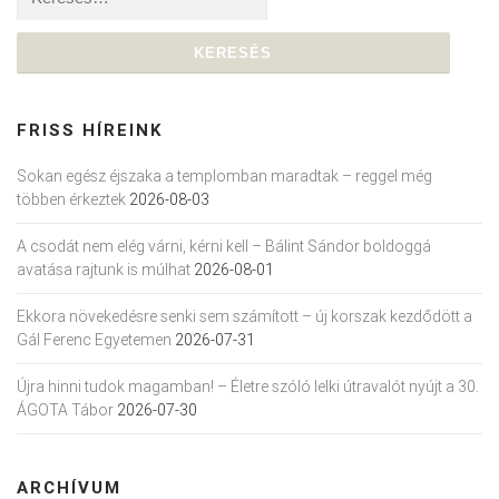
FRISS HÍREINK
Sokan egész éjszaka a templomban maradtak – reggel még
többen érkeztek
2026-08-03
A csodát nem elég várni, kérni kell – Bálint Sándor boldoggá
avatása rajtunk is múlhat
2026-08-01
Ekkora növekedésre senki sem számított – új korszak kezdődött a
Gál Ferenc Egyetemen
2026-07-31
Újra hinni tudok magamban! – Életre szóló lelki útravalót nyújt a 30.
ÁGOTA Tábor
2026-07-30
ARCHÍVUM