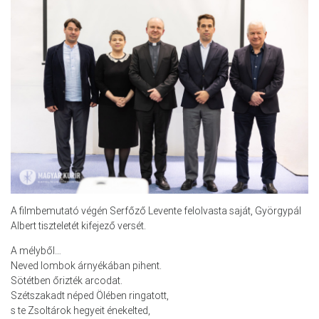
A filmbemutató végén Serfőző Levente felolvasta saját, Györgypál
Albert tiszteletét kifejező versét.
A mélyből…
Neved lombok árnyékában pihent.
Sötétben őrizték arcodat.
Szétszakadt néped Ölében ringatott,
s te Zsoltárok hegyeit énekelted,