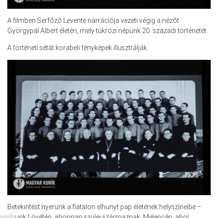
A filmben Serfőző Levente narrációja vezeti végig a nézőt
Györgypál Albert életén, mely tükrözi népünk 20. századi történetét.
A történeti sétát korabeli fényképek illusztrálják.
Betekintést nyerünk a fiatalon elhunyt pap életének helyszíneibe –
járunk Lövétén, ahonnan szülei származnak; Melencén, ahol