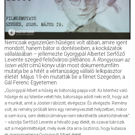
Nemcsak egyszerűen hűséges volt abban, amire igent
mondott, hanem bátor is döntéseiben, a kockázatok
vállalásában – jellemezte Györgypál Albertet Serfőző
Levente szeged-felsővárosi plébános. A
Rongyosan az
Isten előtt
című könyv után most dokumentumfilm
mutatja be a hitét a vértanúságig vállaló lelkipásztor
életét. Május 19-én mutatták be a filmet Szegeden, a
Gál Ferenc Egyetemen.
„Györgypál Albert a hűség és bátorság papja volt. Az Istenhez való
hűsége és az Istenbe vetett hite, bátorsága adott neki erőt, hogy azt
a munkát, amit a Jóisten rábízott, elvégezze. És elvégezte. Remény
volt, és remény próbált lenni egy reményvesztett helyzetben, mikor
is sem kora, sem életkörülményei nem tekinthetők sikertörténetnek”
– vázolja Serfőző Levente a hitvalló pap életét, és szavai tükrözik
azt a megérintettséget, mely évek óta arra ösztönzi, hogy kutassa
és megismertesse Györgypál Albert életét.