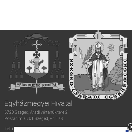
Egyházmegyei Hivatal
6720 Szeged, Aradi vértanúk tere 2.
Postacím: 6701 Szeged, Pf. 178.
Tel: +36 (62) 420 932