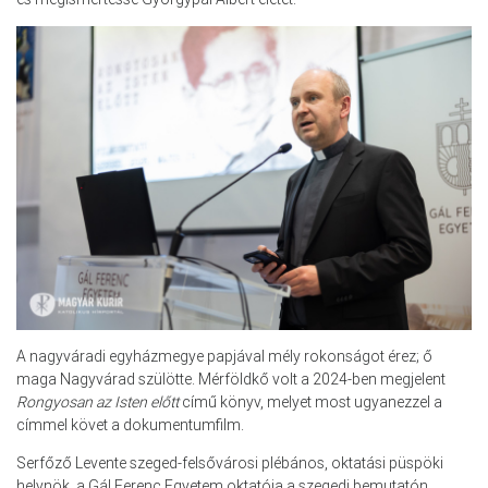
A nagyváradi egyházmegye papjával mély rokonságot érez; ő
maga Nagyvárad szülötte. Mérföldkő volt a 2024-ben megjelent
Rongyosan az Isten előtt
című könyv, melyet most ugyanezzel a
címmel követ a dokumentumfilm.
Serfőző Levente szeged-felsővárosi plébános, oktatási püspöki
helynök, a Gál Ferenc Egyetem oktatója a szegedi bemutatón