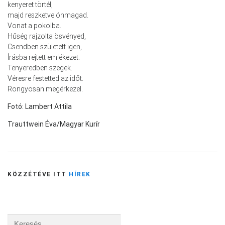
kenyeret törtél,
majd reszketve önmagad.
Vonat a pokolba.
Hűség rajzolta ösvényed,
Csendben született igen,
Írásba rejtett emlékezet.
Tenyeredben szegek.
Véresre festetted az időt.
Rongyosan megérkezel.
Fotó: Lambert Attila
Trauttwein Éva/Magyar Kurír
KÖZZÉTÉVE ITT
HÍREK
Keresés: