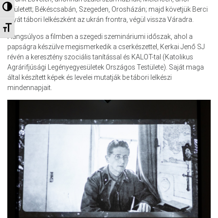
Nagy kontraszt váltása
született; Békéscsabán, Szegeden, Orosházán; majd követjük Berci
atyát tábori lelkészként az ukrán frontra, végül vissza Váradra.
Betűméret váltása
Hangsúlyos a filmben a szegedi szemináriumi időszak, ahol a
papságra készülve megismerkedik a cserkészettel, Kerkai Jenő SJ
révén a keresztény szociális tanítással és KALOT-tal (Katolikus
Agrárifjúsági Legényegyesületek Országos Testülete). Saját maga
által készített képek és levelei mutatják be tábori lelkészi
mindennapjait.