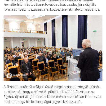
kiemelte: hitünk és tudásunk továbbadását gazdagítja a digitális
forma és nyelv, hozzásegít a hit közvetítésének hatékonyságához.
A filmbemutatón Kiss-Rigó László szeged-csanádi megyéspüspök
arról beszélt, hogy a húsvét és pünkösd közötti időszakban az
Egyház újraéli világtörténelmi küldetésének kezdetét, amikor az volt
a feladat, hogy hiteles tanúságot tegyenek Krisztustól.