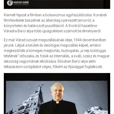
Kiemelt fejezet a filmben a bolsevizmus egyházüldözése. Korabeli
filmfelvételek beszélnek az államilag szervezett terrorról, a
könyörtelen és határozott pusztításról. A frontról hazatérve
Váradra Berci atya több újságcikkben számolt be élményeiről.
Ez már Várad szovjet megszállásának ideje, 1944 decemberében
járunk. Látjuk a területi és ideológiai megszállás képeit, amikor
megkezdődik a tömeges megtorlás, tisztogatás „a nép boldoggá
tételének” időszaka, és folyik az internálás, a sváb, szász és magyar
lakosság vagyonának elkobzása. Eközben Berci atya aktív
lelkipásztori szolgálatot végez, főként az ifjúsággal foglalkozik.