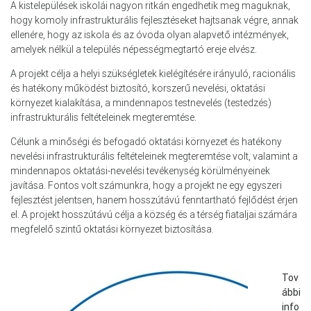
A kistelepülések iskolái nagyon ritkán engedhetik meg maguknak,
hogy komoly infrastrukturális fejlesztéseket hajtsanak végre, annak
ellenére, hogy az iskola és az óvoda olyan alapvető intézmények,
amelyek nélkül a település népességmegtartó ereje elvész.
A projekt célja a helyi szükségletek kielégítésére irányuló, racionális
és hatékony működést biztosító, korszerű nevelési, oktatási
környezet kialakítása, a mindennapos testnevelés (testedzés)
infrastrukturális feltételeinek megteremtése.
Célunk a minőségi és befogadó oktatási környezet és hatékony
nevelési infrastrukturális feltételeinek megteremtése volt, valamint a
mindennapos oktatási-nevelési tevékenység körülményeinek
javítása. Fontos volt számunkra, hogy a projekt ne egy egyszeri
fejlesztést jelentsen, hanem hosszútávú fenntartható fejlődést érjen
el. A projekt hosszútávú célja a község és a térség fiataljai számára
megfelelő szintű oktatási környezet biztosítása.
Tov
ábbi
info