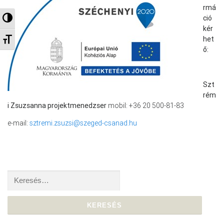
rmá
Nagy kontraszt váltása
ció
kér
Betűméret váltása
het
ő:
Szt
rém
i
Zsuzsanna
projektmenedzser
mobil: +36 20 500-81-83
e-mail:
sztremi.zsuzsi@szeged-csanad.hu
Keresés: