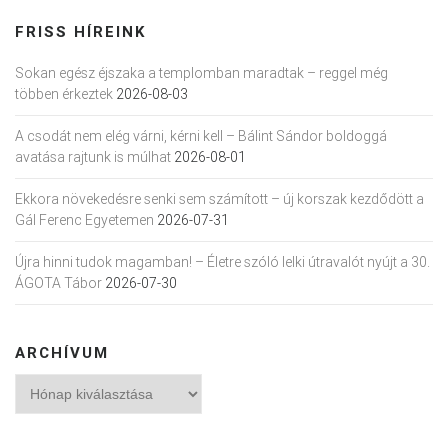
FRISS HÍREINK
Sokan egész éjszaka a templomban maradtak – reggel még
többen érkeztek
2026-08-03
A csodát nem elég várni, kérni kell – Bálint Sándor boldoggá
avatása rajtunk is múlhat
2026-08-01
Ekkora növekedésre senki sem számított – új korszak kezdődött a
Gál Ferenc Egyetemen
2026-07-31
Újra hinni tudok magamban! – Életre szóló lelki útravalót nyújt a 30.
ÁGOTA Tábor
2026-07-30
ARCHÍVUM
Archívum