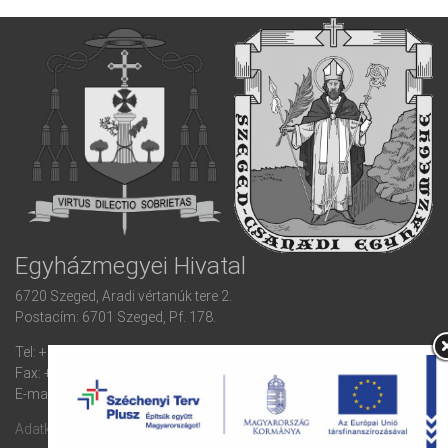
Egyházmegyei Hivatal
6720 Szeged, Aradi vértanúk tere 2.
Postacím: 6701 Szeged, Pf. 178.
Tel: +36 (62) 420 932
Fax: +36 (62) 420 932 mellék: 155
E-mail: egyhazmegye(kukac)szeged-csanad.hu
Adatkezelési tájékoztató