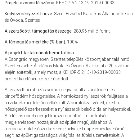
Projekt azonosító száma:
KEHOP-5.2.13-19-2019-00033
Kedvezményezett neve:
Szent Erzsébet Katolikus Általános Iskola
és Óvoda, Szentes
A szerződött támogatás összege:
280,96 millió forint
A támogatás mértéke (%-ban):
100%
A projekt tartalmának bemutatása:
A Csongrád megyében, Szentes település központjában található
Szent Erzsébet Általános Iskola és Óvoda. Az iskolát a 20. század
elején építették, amely most, a KEHOP-5.2.13-19-2019-00033
projekt keretében korszerűsödött.
A tervezett beruházás során megvalósult a zárófödém és
pincefödém hőszigetelése. A homlokzati nyílászárók felújítása a
terveknek megfelelően elkészült. A homlokzat védett, ezért a
hőszigetelő szerkezeteket a nyílászárók belső oldalán helyezték el.
A felújítás mind energetikai szempontból, mind külső
megjelenésében hozzájárult az épület megújulásához. A
tornacsarnok tetőszerkezetén elhelyezett napelemes kiserőmű
segíti az épület gazdaságos világítási és fűtési üzemeltetését. A