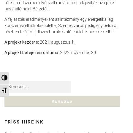
fűtési rendszerben elvégzett radiátor cserék javítják az épület
használóinak hőérzetét.
A fejlesztés eredményeként az intézmény egy energetikailag
korszerűsített iskolaépülettel, Szentes város pedig egy belülről
részben felújított, díszes homlokzatú épülettel büszkélkedhet.
A projekt kezdete:
2021. augusztus 1.
A projekt befejezési dátuma:
2022. november 30.
Nagy kontraszt váltása
Keresés:
Betűméret váltása
FRISS HÍREINK