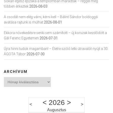
Sokan egész éjszaka a templomban maradtak – reggel még
többen érkeztek
2026-08-03
A csodát nem elég várni, kérni kell – Bálint Sándor boldoggá
avatása rajtunk is múlhat
2026-08-01
Ekkora növekedésre senki sem számított – új korszak kezdődött a
Gál Ferenc Egyetemen
2026-07-31
Újra hinni tudok magamban! – Életre szóló lelki útravalót nyújt a 30.
ÁGOTA Tábor
2026-07-30
ARCHÍVUM
Archívum
<
2026
>
<
>
Augusztus