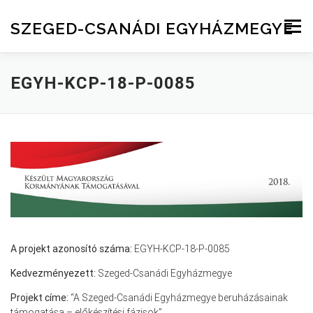
Skip to content
SZEGED-CSANÁDI EGYHÁZMEGYE
Menu
EGYH-KCP-18-P-0085
A projekt azonosító száma:
EGYH-KCP-18-P-0085
Kedvezményezett:
Szeged-Csanádi Egyházmegye
Projekt címe:
“A Szeged-Csanádi Egyházmegye beruházásainak
támogatása – előkészítési fázisok”