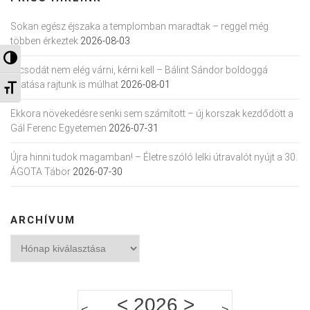
Sokan egész éjszaka a templomban maradtak – reggel még
többen érkeztek
2026-08-03
Nagy kontraszt váltása
A csodát nem elég várni, kérni kell – Bálint Sándor boldoggá
avatása rajtunk is múlhat
2026-08-01
Betűméret váltása
Ekkora növekedésre senki sem számított – új korszak kezdődött a
Gál Ferenc Egyetemen
2026-07-31
Újra hinni tudok magamban! – Életre szóló lelki útravalót nyújt a 30.
ÁGOTA Tábor
2026-07-30
ARCHÍVUM
Archívum
<
2026
>
<
>