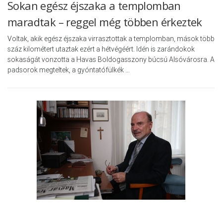
Sokan egész éjszaka a templomban
maradtak – reggel még többen érkeztek
Voltak, akik egész éjszaka virrasztottak a templomban, mások több
száz kilométert utaztak ezért a hétvégéért. Idén is zarándokok
sokaságát vonzotta a Havas Boldogasszony búcsú Alsóvárosra. A
padsorok megteltek, a gyóntatófülkék …