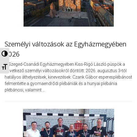
Személyi változások az Egyházmegyében
2026
Nagy kontraszt váltása
A Szeged-Csanádi Egyházmegyében Kiss-Rigó László püspök a
Betűméret váltása
következő személyi változásokról döntött: 2026. augusztus 3-tól
hatályos áthelyezések, kinevezések: Czank Gábor esperesplébánost
felmentette a gyomaendrődi plébániák és a hunyai plébánia
plébánosi, valamint …