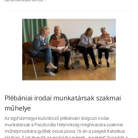
Plébániai irodai munkatársak szakmai
műhelye
Az egyházmegye különböző plébániáin dolgozó irodai
munkatársak a Pasztorális Helynökség meghívására szakmai
műhelymunkára gyűltek össze június 16-án a szegedi Katolikus
Házban. A résztvevők az egyházközségeik „arcaként” fogadják a