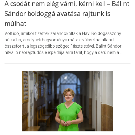
A csodát nem elég várni, kérni kell – Bálint
Sándor boldoggá avatása rajtunk is
múlhat
Volt idő, amikor tízezrek zarándokoltak a Havi Boldogasszony
búcsúba, amelynek hagyománya mára elválaszthatatlanul
összeforrt „a legszögedibb szögedi” tiszteletével. Bálint Sándor
hitvalló néprajztudós életpéldája arra tanít, hogy a derű nem a …