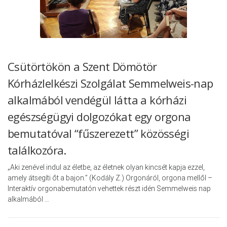
Csütörtökön a Szent Dömötör
Kórházlelkészi Szolgálat Semmelweis-nap
alkalmából vendégül látta a kórházi
egészségügyi dolgozókat egy orgona
bemutatóval “fűszerezett” közösségi
találkozóra.
„Aki zenével indul az életbe, az életnek olyan kincsét kapja ezzel,
amely átsegíti őt a bajon.” (Kodály Z.) Orgonáról, orgona mellől –
Interaktív orgonabemutatón vehettek részt idén Semmelweis nap
alkalmából …