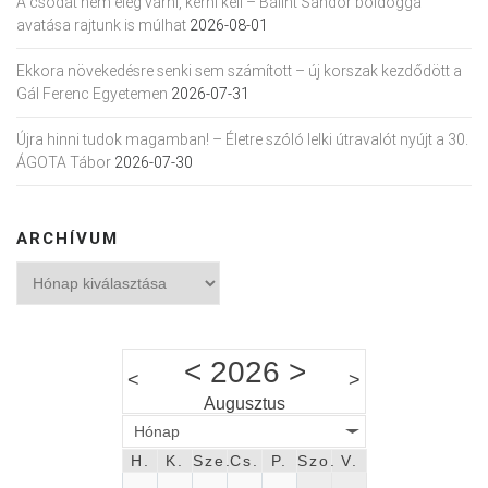
A csodát nem elég várni, kérni kell – Bálint Sándor boldoggá
avatása rajtunk is múlhat
2026-08-01
Ekkora növekedésre senki sem számított – új korszak kezdődött a
Gál Ferenc Egyetemen
2026-07-31
Újra hinni tudok magamban! – Életre szóló lelki útravalót nyújt a 30.
ÁGOTA Tábor
2026-07-30
ARCHÍVUM
Archívum
<
2026
>
<
>
Augusztus
Hónap
H.
K.
Sze.
Cs.
P.
Szo.
V.