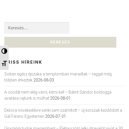
Keresés:
Nagy kontraszt váltása
FRISS HÍREINK
Betűméret váltása
Sokan egész éjszaka a templomban maradtak – reggel még
többen érkeztek
2026-08-03
A csodát nem elég várni, kérni kell – Bálint Sándor boldoggá
avatása rajtunk is múlhat
2026-08-01
Ekkora növekedésre senki sem számított – új korszak kezdődött a
Gál Ferenc Egyetemen
2026-07-31
Újra hinni tudok magamban! – Életre szóló lelki útravalót nyújt a 30.