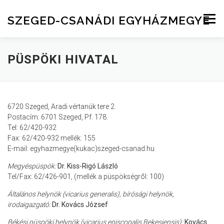
Skip to content
SZEGED-CSANÁDI EGYHÁZMEGYE
Menu
PÜSPÖKI HIVATAL
6720 Szeged, Aradi vértanúk tere 2.
Postacím: 6701 Szeged, Pf. 178.
Tel: 62/420-932
Fax: 62/420-932 mellék: 155
E-mail: egyhazmegye(kukac)szeged-csanad.hu
Megyéspüspök:
Dr. Kiss-Rigó László
Tel/Fax: 62/426-901, (mellék a püspökségről: 100)
Általános helynök (vicarius generalis), bírósági helynök,
irodaigazgató:
Dr. Kovács József
Békési püspöki helynök (vicarius episcopalis Bekesiensis):
Kovács