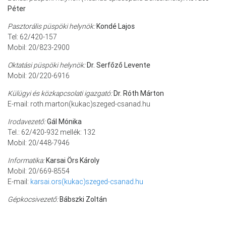
Péter
Pasztorális püspöki helynök:
Kondé Lajos
Tel: 62/420-157
Mobil: 20/823-2900
Oktatási püspöki helynök:
Dr. Serfőző Levente
Mobil: 20/220-6916
Külügyi és közkapcsolati igazgató:
Dr. Róth Márton
E-mail: roth.marton(kukac)szeged-csanad.hu
Irodavezető:
Gál Mónika
Tel.: 62/420-932 mellék: 132
Mobil: 20/448-7946
Informatika:
Karsai Örs Károly
Mobil: 20/669-8554
E-mail:
karsai.ors(kukac)szeged-csanad.hu
Gépkocsivezető:
Bábszki Zoltán