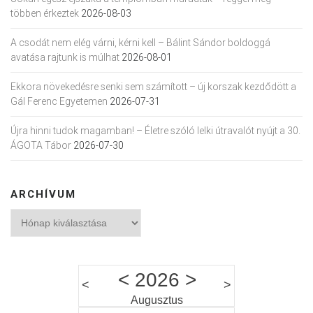
többen érkeztek
2026-08-03
A csodát nem elég várni, kérni kell – Bálint Sándor boldoggá
avatása rajtunk is múlhat
2026-08-01
Ekkora növekedésre senki sem számított – új korszak kezdődött a
Gál Ferenc Egyetemen
2026-07-31
Újra hinni tudok magamban! – Életre szóló lelki útravalót nyújt a 30.
ÁGOTA Tábor
2026-07-30
ARCHÍVUM
Archívum
<
2026
>
<
>
Augusztus