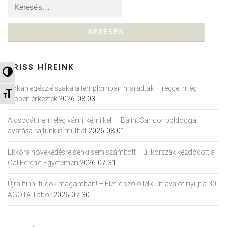
Keresés:
FRISS HÍREINK
Nagy kontraszt váltása
Sokan egész éjszaka a templomban maradtak – reggel még
Betűméret váltása
többen érkeztek
2026-08-03
A csodát nem elég várni, kérni kell – Bálint Sándor boldoggá
avatása rajtunk is múlhat
2026-08-01
Ekkora növekedésre senki sem számított – új korszak kezdődött a
Gál Ferenc Egyetemen
2026-07-31
Újra hinni tudok magamban! – Életre szóló lelki útravalót nyújt a 30.
ÁGOTA Tábor
2026-07-30