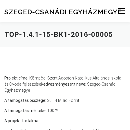
Skip to content
SZEGED-CSANÁDI EGYHÁZMEGYE
Menu
TOP-1.4.1-15-BK1-2016-00005
Projekt címe:
Kömpöci Szent Ágoston Katolikus Általános Iskola
és Óvoda fejlesztése
Kedvezményezett neve:
Szeged-Csanádi
Egyházmegye
A támogatás összege:
26,14 Millió Forint
A támogatás mértéke:
100 %
A projekt tartalma: