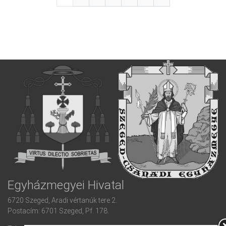
Egyházmegyei Hivatal
6720 Szeged, Aradi vértanúk tere 2.
Postacím: 6701 Szeged, Pf. 178.