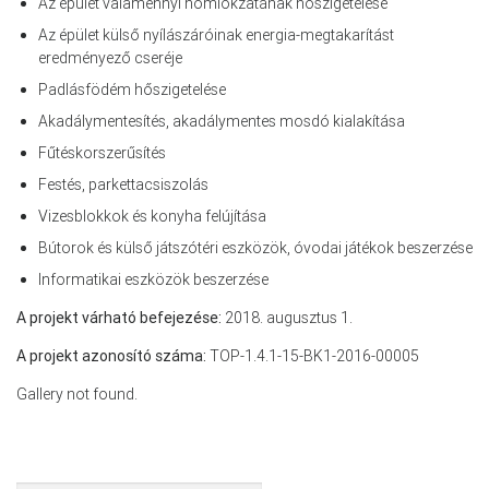
Az épület valamennyi homlokzatának hőszigetelése
Az épület külső nyílászáróinak energia-megtakarítást
eredményező cseréje
Padlásfödém hőszigetelése
Akadálymentesítés, akadálymentes mosdó kialakítása
Fűtéskorszerűsítés
Festés, parkettacsiszolás
Vizesblokkok és konyha felújítása
Bútorok és külső játszótéri eszközök, óvodai játékok beszerzése
Informatikai eszközök beszerzése
A projekt várható befejezése:
2018. augusztus 1.
A projekt azonosító száma:
TOP-1.4.1-15-BK1-2016-00005
Gallery not found.