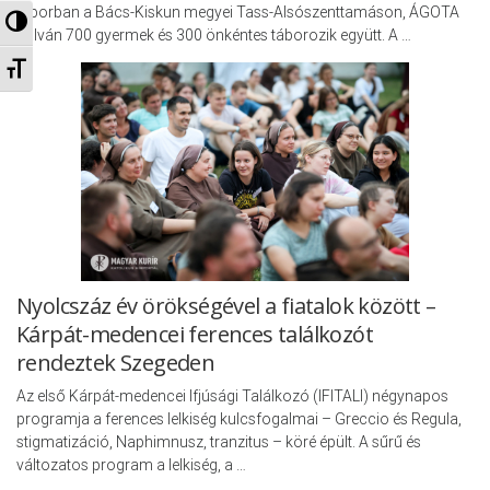
táborban a Bács-Kiskun megyei Tass-Alsószenttamáson, ÁGOTA
Nagy kontraszt váltása
Falván 700 gyermek és 300 önkéntes táborozik együtt. A …
Betűméret váltása
Nyolcszáz év örökségével a fiatalok között –
Kárpát-medencei ferences találkozót
rendeztek Szegeden
Az első Kárpát-medencei Ifjúsági Találkozó (IFITALI) négynapos
programja a ferences lelkiség kulcsfogalmai – Greccio és Regula,
stigmatizáció, Naphimnusz, tranzitus – köré épült. A sűrű és
változatos program a lelkiség, a …