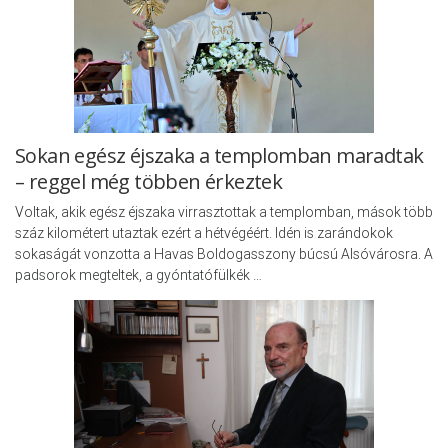
Sokan egész éjszaka a templomban maradtak
– reggel még többen érkeztek
Voltak, akik egész éjszaka virrasztottak a templomban, mások több
száz kilométert utaztak ezért a hétvégéért. Idén is zarándokok
sokaságát vonzotta a Havas Boldogasszony búcsú Alsóvárosra. A
padsorok megteltek, a gyóntatófülkék …