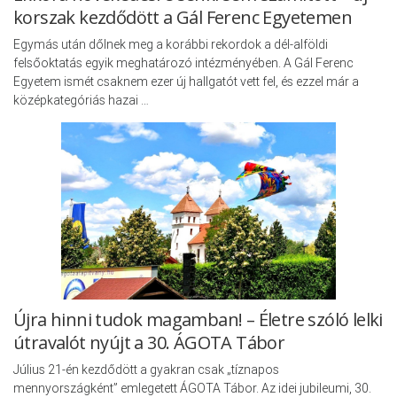
korszak kezdődött a Gál Ferenc Egyetemen
Egymás után dőlnek meg a korábbi rekordok a dél-alföldi
felsőoktatás egyik meghatározó intézményében. A Gál Ferenc
Egyetem ismét csaknem ezer új hallgatót vett fel, és ezzel már a
középkategóriás hazai …
Újra hinni tudok magamban! – Életre szóló lelki
útravalót nyújt a 30. ÁGOTA Tábor
Július 21-én kezdődött a gyakran csak „tíznapos
mennyországként” emlegetett ÁGOTA Tábor. Az idei jubileumi, 30.