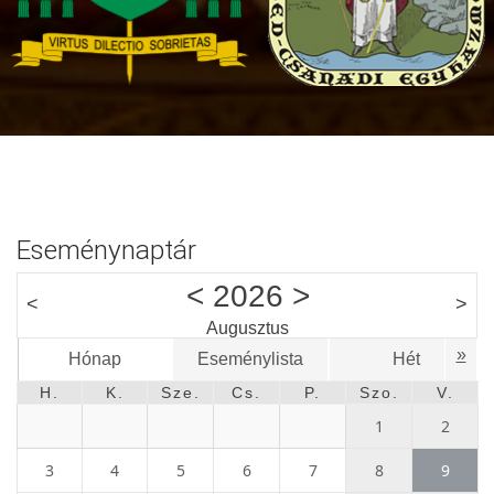
Eseménynaptár
<
2026
>
<
>
Augusztus
»
Hónap
Eseménylista
Hét
H.
K.
Sze.
Cs.
P.
Szo.
V.
1
2
3
4
5
6
7
8
9