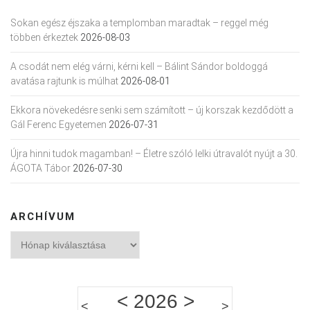
Sokan egész éjszaka a templomban maradtak – reggel még
többen érkeztek
2026-08-03
A csodát nem elég várni, kérni kell – Bálint Sándor boldoggá
avatása rajtunk is múlhat
2026-08-01
Ekkora növekedésre senki sem számított – új korszak kezdődött a
Gál Ferenc Egyetemen
2026-07-31
Újra hinni tudok magamban! – Életre szóló lelki útravalót nyújt a 30.
ÁGOTA Tábor
2026-07-30
ARCHÍVUM
Archívum
<
2026
>
<
>