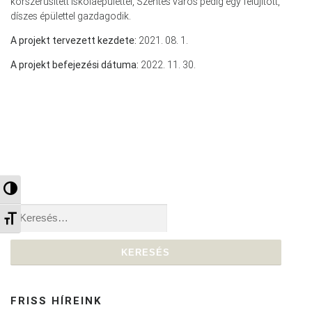
korszerűsített iskolaépülettel, Szentes város pedig egy felújított,
díszes épülettel gazdagodik.
A projekt tervezett kezdete:
2021. 08. 1.
A projekt befejezési dátuma:
2022. 11. 30.
Nagy kontraszt váltása
Keresés:
Betűméret váltása
FRISS HÍREINK