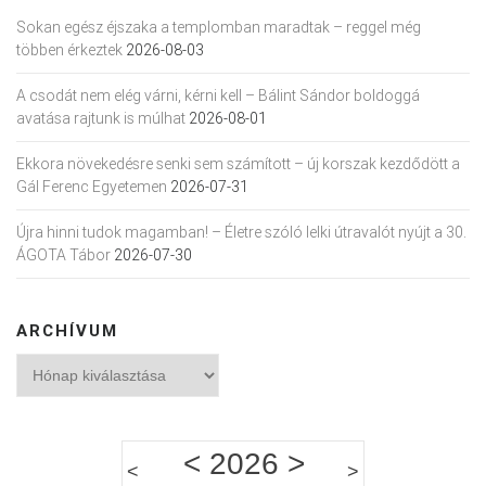
Sokan egész éjszaka a templomban maradtak – reggel még
többen érkeztek
2026-08-03
A csodát nem elég várni, kérni kell – Bálint Sándor boldoggá
avatása rajtunk is múlhat
2026-08-01
Ekkora növekedésre senki sem számított – új korszak kezdődött a
Gál Ferenc Egyetemen
2026-07-31
Újra hinni tudok magamban! – Életre szóló lelki útravalót nyújt a 30.
ÁGOTA Tábor
2026-07-30
ARCHÍVUM
Archívum
<
2026
>
<
>