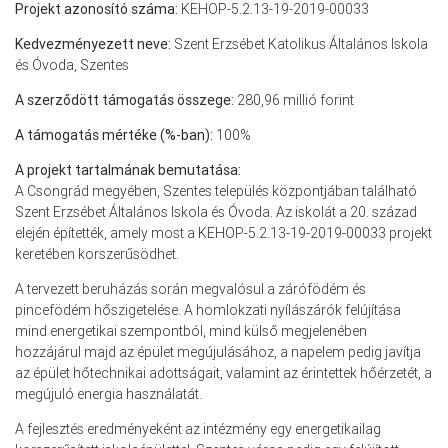
Projekt azonosító száma:
KEHOP-5.2.13-19-2019-00033
Kedvezményezett neve:
Szent Erzsébet Katolikus Általános Iskola
és Óvoda, Szentes
A szerződött támogatás összege:
280,96 millió forint
A támogatás mértéke (%-ban):
100%
A projekt tartalmának bemutatása:
A Csongrád megyében, Szentes település központjában található
Szent Erzsébet Általános Iskola és Óvoda. Az iskolát a 20. század
elején építették, amely most a KEHOP-5.2.13-19-2019-00033 projekt
keretében korszerűsödhet.
A tervezett beruházás során megvalósul a zárófödém és
pincefödém hőszigetelése. A homlokzati nyílászárók felújítása
mind energetikai szempontból, mind külső megjelenében
hozzájárul majd az épület megújulásához, a napelem pedig javítja
az épület hőtechnikai adottságait, valamint az érintettek hőérzetét, a
megújuló energia használatát.
A fejlesztés eredményeként az intézmény egy energetikailag