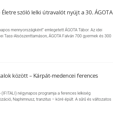
letre szóló lelki útravalót nyújt a 30. ÁGOTA
íznapos mennyországként” emlegetett ÁGOTA Tábor. Az idei
gyei Tass-Alsószenttamáson, ÁGOTA Falván 700 gyermek és 300
talok között – Kárpát-medencei ferences
ó (IFITALI) négynapos programja a ferences lelkiség
záció, Naphimnusz, tranzitus – köré épült. A sűrű és változatos