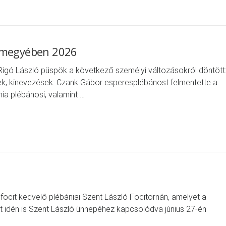
ázmegyében 2026
gó László püspök a következő személyi változásokról döntött
ek, kinevezések: Czank Gábor esperesplébánost felmentette a
ia plébánosi, valamint …
focit kedvelő plébániai Szent László Focitornán, amelyet a
át idén is Szent László ünnepéhez kapcsolódva június 27-én