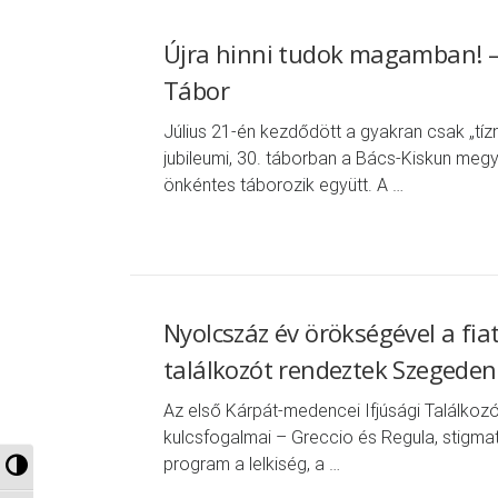
Újra hinni tudok magamban! – É
Tábor
Július 21-én kezdődött a gyakran csak „t
jubileumi, 30. táborban a Bács-Kiskun me
önkéntes táborozik együtt. A …
Nyolcszáz év örökségével a fia
találkozót rendeztek Szegeden
Az első Kárpát-medencei Ifjúsági Találkoz
kulcsfogalmai – Greccio és Regula, stigmati
program a lelkiség, a …
Nagy kontraszt váltása