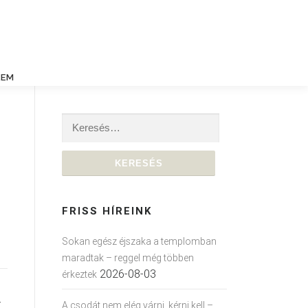
LEM
Keresés:
FRISS HÍREINK
Sokan egész éjszaka a templomban
maradtak – reggel még többen
2026-08-03
érkeztek
k
A csodát nem elég várni, kérni kell –