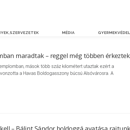
NYEK,SZERVEZETEK
MÉDIA
GYERMEKVÉDE
mban maradtak – reggel még többen érkeztek
 templomban, mások több száz kilométert utaztak ezért a
 vonzotta a Havas Boldogasszony búcsú Alsóvárosra. A
 kell – Bálint Sándor boldoggá avatása rajtun