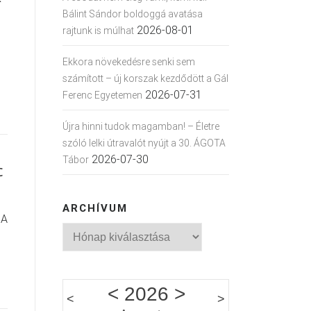
Bálint Sándor boldoggá avatása
2026-08-01
rajtunk is múlhat
Ekkora növekedésre senki sem
számított – új korszak kezdődött a Gál
2026-07-31
Ferenc Egyetemen
Újra hinni tudok magamban! – Életre
szóló lelki útravalót nyújt a 30. ÁGOTA
2026-07-30
Tábor
c
ARCHÍVUM
 A
Archívum
<
2026
>
<
>