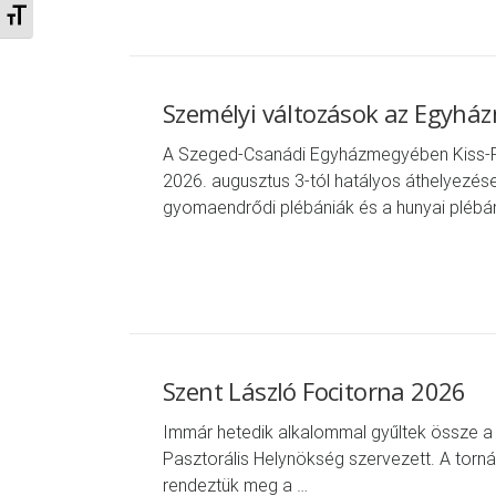
Betűméret váltása
Személyi változások az Egyh
A Szeged-Csanádi Egyházmegyében Kiss-Ri
2026. augusztus 3-tól hatályos áthelyezés
gyomaendrődi plébániák és a hunyai plébán
Szent László Focitorna 2026
Immár hetedik alkalommal gyűltek össze a 
Pasztorális Helynökség szervezett. A torn
rendeztük meg a …