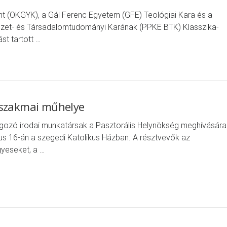
t (OKGYK), a Gál Ferenc Egyetem (GFE) Teológiai Kara és a
zet- és Társadalomtudományi Karának (PPKE BTK) Klasszika-
t tartott …
 szakmai műhelye
gozó irodai munkatársak a Pasztorális Helynökség meghívására
us 16-án a szegedi Katolikus Házban. A résztvevők az
yeseket, a …