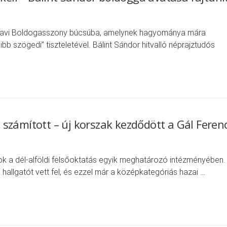
a Havi Boldogasszony búcsúba, amelynek hagyománya mára
bb szögedi” tiszteletével. Bálint Sándor hitvalló néprajztudós
számított – új korszak kezdődött a Gál Feren
k a dél-alföldi felsőoktatás egyik meghatározó intézményében.
allgatót vett fel, és ezzel már a középkategóriás hazai …