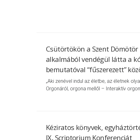
Csütörtökön a Szent Dömötör 
alkalmából vendégül látta a k
bemutatóval “fűszerezett” közö
„Aki zenével indul az életbe, az életnek olya
Orgonáról, orgona mellől – Interaktív org
Kéziratos könyvek, egyháztör
IX. Scriptorium Konferenciát