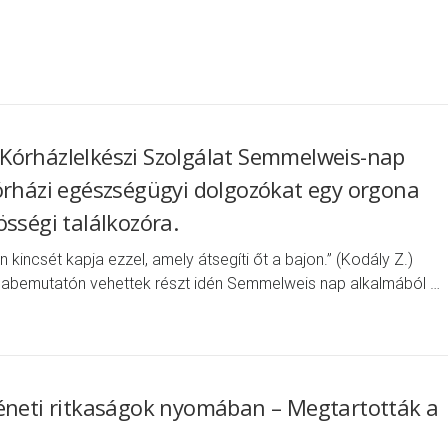
Kórházlelkészi Szolgálat Semmelweis-nap
órházi egészségügyi dolgozókat egy orgona
sségi találkozóra.
n kincsét kapja ezzel, amely átsegíti őt a bajon.” (Kodály Z.)
onabemutatón vehettek részt idén Semmelweis nap alkalmából …
téneti ritkaságok nyomában – Megtartották a