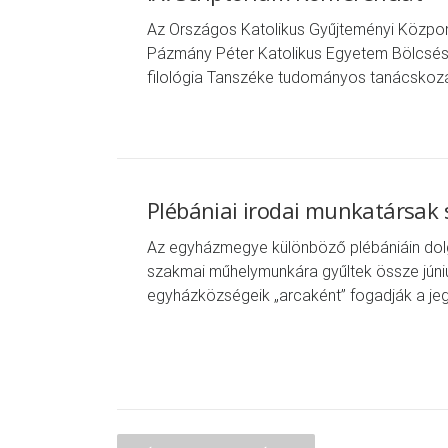
Az Országos Katolikus Gyűjteményi Közpon
Pázmány Péter Katolikus Egyetem Bölcsés
filológia Tanszéke tudományos tanácskozás
Plébániai irodai munkatársak
Az egyházmegye különböző plébániáin dol
szakmai műhelymunkára gyűltek össze júni
egyházközségeik „arcaként” fogadják a jeg
Bejegyzés navigáció