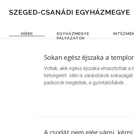
Skip to content
SZEGED-CSANÁDI EGYHÁZMEGYE
HÍREK
EGYHÁZMEGYE
INTÉZMÉ
PÁLYÁZATOK
Sokan egész éjszaka a templo
Voltak, akik egész éjszaka virrasztottak a
hétvégéért. Idén is zarándokok sokaságát
padsorok megteltek, a gyóntatófülkék …
A csodát nem elég várni, kérni