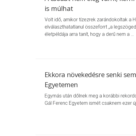
is múlhat
Volt idő, amikor tízezrek zarándokoltak 
elválaszthatatlanul összeforrt „a legszögedi
életpéldája arra tanít, hogy a derű nem a …
Ekkora növekedésre senki sem 
Egyetemen
Egymás után dőlnek meg a korábbi rekordo
Gál Ferenc Egyetem ismét csaknem ezer új h