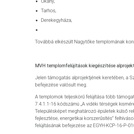
Okány,
Tarhos,
Derekegyháza,
Továbbá elkészült Nagytőke templomának kon
MVH templomfelújítások kiegészítése alprojek
Jelen támogatás alprojektjének keretében, a 
befejezése valósult meg.
A templomok teljeskörű felújítása több támoga
7.4.1.1-16 kódszámú „A vidéki térségek kismére
Településképet meghatározó épületek külső rek
fejlesztése, energetikai korszerűsítés” felhívá
felújításának befejezése az EGYH-KCP-16-P-01