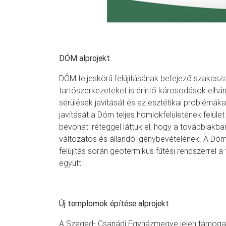
DÓM alprojekt
DÓM teljeskörű felújításának befejező szakasza
tartószerkezeteket is érintő károsodások elhá
sérülések javítását és az esztétikai problémá
javítását a Dóm teljes homlokfelületének felüle
bevonati réteggel láttuk el, hogy a továbbiakba
változatos és állandó igénybevételének. A Dóm
felújítás során geotermikus fűtési rendszerrel a
együtt.
Új templomok építése alprojekt
A Szeged- Csanádi Egyházmegye jelen támogat