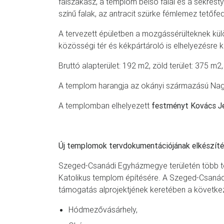
falszakasz, a templom belső falai és a sekrest
színű falak, az antracit szürke fémlemez tetőfe
A tervezett épületben a mozgássérülteknek külö
közösségi tér és kékpártároló is elhelyezésre ke
Bruttó alapterület: 192 m2, zöld terület: 375 m2,
A templom harangja az okányi származású Na
A templomban elhelyezett
festményt Kovács 
Új templomok tervdokumentációjának elkészíté
Szeged-Csanádi Egyházmegye területén több te
Katolikus templom építésére. A Szeged-Csanádi
támogatás alprojektjének keretében a következ
Hódmezővásárhely,