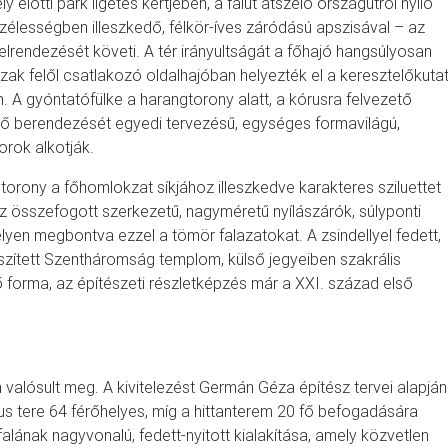
 előtti park ligetes kertjében, a falut átszelő országútról nyíló
 szélességben illeszkedő, félkör-íves záródású apszisával – az
elrendezését követi. A tér irányultságát a főhajó hangsúlyosan
szak felől csatlakozó oldalhajóban helyezték el a keresztelőkutat
 A gyóntatófülke a harangtorony alatt, a kórusra felvezető
lső berendezését egyedi tervezésű, egységes formavilágú,
orok alkotják.
torony a főhomlokzat síkjához illeszkedve karakteres sziluettet
 összefogott szerkezetű, nagyméretű nyílászárók, súlyponti
helyen megbontva ezzel a tömör falazatokat. A zsindellyel fedett,
díszített Szentháromság templom, külső jegyeiben szakrális
 forma, az építészeti részletképzés már a XXI. század első
 valósult meg. A kivitelezést Germán Géza építész tervei alapján
kus tere 64 férőhelyes, míg a hittanterem 20 fő befogadására
lának nagyvonalú, fedett-nyitott kialakítása, amely közvetlen