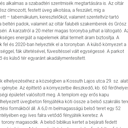
 és alkalmas a szabadtéri szentmisék megtartására is. Az oltár
z ólmozott, festett üveg alkotása, a feszület, míg a
tt – tabernákulum, keresztelőkút, valamint szenteltvíz-tartó
a beltéri padok, valamint az oltár falubéli szakemberek és Grósz
éri. A karzatról a 20 méter magas toronyba juthat a látogató. A
kséges energiát a napelemek által termelt áram biztosítja. A
 fel és 2020-ban helyezték el a toronyban. A külső környezet a
tőséggel, fák ültetésével, füvesítéssel vált egységessé. A parkot
ő és külső tér egyaránt akadálymentesített.
ók elhelyezéséhez a községben a Kossuth Lajos utca 29. sz. alatt
tte igénybe. Az építtető a környezetbe illeszkedő, kb. 60 férőhelye
ségi épületet valósított meg. A templom egy erős kapu
lhelyezett üvegbeton fényjátéka köti össze a belső szakrális ter
sztési formákból áll. A 6,0 m belmagasságú belső teret egy 52
télyében egy íves falra vetődő fényjáték keretez. A
torony magasodik. A belső biblikus kertet a bejárati fedett