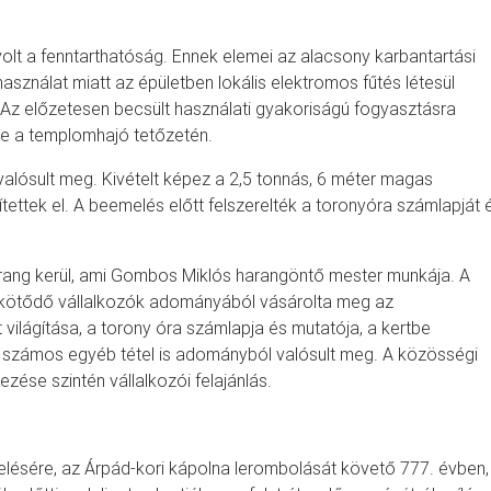
 volt a fenntarthatóság. Ennek elemei az alacsony karbantartási
használat miatt az épületben lokális elektromos fűtés létesül
 Az előzetesen becsült használati gyakoriságú fogyasztásra
re a templomhajó tetőzetén.
alósult meg. Kivételt képez a 2,5 tonnás, 6 méter magas
tettek el. A beemelés előtt felszerelték a toronyóra számlapját 
rang kerül, ami Gombos Miklós harangöntő mester munkája. A
ez kötődő vállalkozók adományából vásárolta meg az
világítása, a torony óra számlapja és mutatója, a kertbe
 és számos egyéb tétel is adományból valósult meg. A közösségi
zése szintén vállalkozói felajánlás.
ésére, az Árpád-kori kápolna lerombolását követő 777. évben,