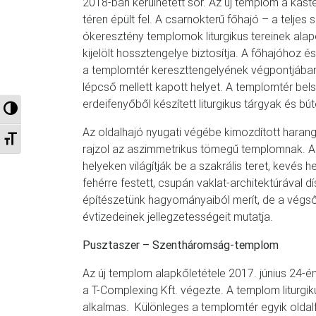
2018-ban kerülhetett sor. Az új templom a kastély
téren épült fel. A csarnokterű főhajó – a teljes
ókeresztény templomok liturgikus tereinek alap
kijelölt hossztengelye biztosítja. A főhajóhoz é
a templomtér kereszttengelyének végpontjában.
lépcső mellett kapott helyet. A templomtér be
erdeifenyőből készített liturgikus tárgyak és bút
Nagy kontraszt váltása
Az oldalhajó nyugati végébe kimozdított harang
Betűméret váltása
rajzol az aszimmetrikus tömegű templomnak. Az
helyeken világítják be a szakrális teret, kevés 
fehérre festett, csupán vaklat-architektúrával 
építészetünk hagyományaiból merít, de a végső
évtizedeinek jellegzetességeit mutatja.
Pusztaszer – Szentháromság-templom
Az új templom alapkőletétele 2017. június 24-én
a T-Complexing Kft. végezte. A templom liturgi
alkalmas. Különleges a templomtér egyik oldalfa