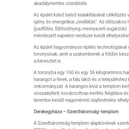
akadálymentes vizesblokk.
Az épület külső belső kialakításánál célkitűzés
igény, és energetikai „önellátás”. Az időszakos 
(padfűtés, fűtőszőnyeg, mennyezeti sugárzók).
méretezett napelem rendszer került elhelyezés
Az épület hagyományos építés technológiával v
toronysisak, amit a szakemberek a földön készí
a keresztet is.
A toronyba egy 160 és egy 56 kilogrammos ha
harangot a hívek, a falu lakói és a településh
önkormányzat. A harangon kívül a templom kert 
visszaépített, kovácsoltvas kerítés felújítása
terembe kerülő nagyméretű olajfestmény elhelye
Derekegyháza – Szentháromság-templom
A Szentháromság-templom alapkövének szentel