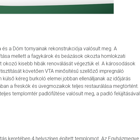
 és a Dóm tornyainak rekonstrukciója valósult meg. A
rítása mellett a fagykárok és beázások okozta homlokzati
kat okozó kisebb hibák renoválását végeztük el. A károsodások
t tisztítását követően VTA minősítésű szellőző impregnáló
n külső kéreg burkoló elemei jobban ellenálljanak az időjárás
ban a freskók és üvegmozaikok teljes restaurálása megtörtént.
 teljes templomtér padlófűtése valósult meg, a padló felújításával
ás keretében 4 helyszínen épített templomot. Az Egyházmegye