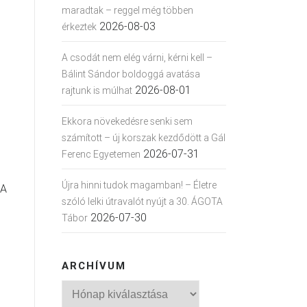
maradtak – reggel még többen
2026-08-03
érkeztek
A csodát nem elég várni, kérni kell –
Bálint Sándor boldoggá avatása
2026-08-01
rajtunk is múlhat
Ekkora növekedésre senki sem
számított – új korszak kezdődött a Gál
2026-07-31
Ferenc Egyetemen
Újra hinni tudok magamban! – Életre
 A
szóló lelki útravalót nyújt a 30. ÁGOTA
2026-07-30
Tábor
ARCHÍVUM
Archívum