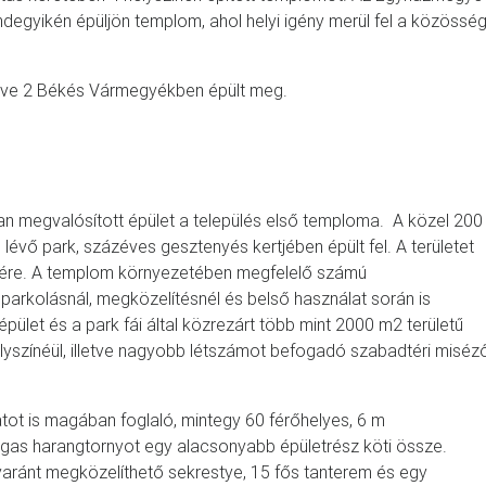
ndegyikén épüljön templom, ahol helyi igény merül fel a közössé
etve 2 Békés Vármegyékben épült meg.
megvalósított épület a település első temploma. A közel 200
 lévő park, százéves gesztenyés kertjében épült fel. A területet
re. A templom környezetében megfelelő számú
 parkolásnál, megközelítésnél és belső használat során is
pület és a park fái által közrezárt több mint 2000 m2 területű
yszínéül, illetve nagyobb létszámot befogadó szabadtéri miséz
tot is magában foglaló, mintegy 60 férőhelyes, 6 m
as harangtornyot egy alacsonyabb épületrész köti össze.
yaránt megközelíthető sekrestye, 15 fős tanterem és egy