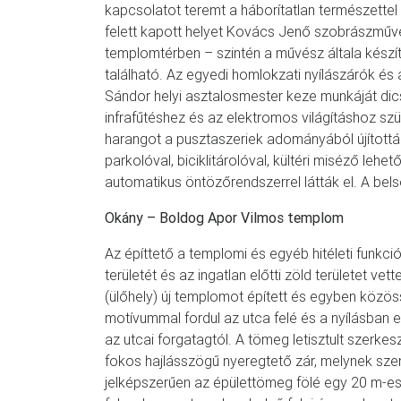
kapcsolatot teremt a háborítatlan természettel
felett kapott helyet Kovács Jenő szobrászművés
templomtérben – szintén a művész általa készíte
található. Az egyedi homlokzati nyílászárók és 
Sándor helyi asztalosmester keze munkáját dics
infrafűtéshez és az elektromos világításhoz szü
harangot a pusztaszeriek adományából újították
parkolóval, biciklitárolóval, kültéri miséző lehe
automatikus öntözőrendszerrel látták el. A bels
Okány – Boldog Apor Vilmos templom
Az építtető a templomi és egyéb hitéleti funkci
területét és az ingatlan előtti zöld területet ve
(ülőhely) új templomot épített és egyben közös
motívummal fordul az utca felé és a nyílásban e
az utcai forgatagtól. A tömeg letisztult szerke
fokos hajlásszögű nyeregtető zár, melynek szen
jelképszerűen az épülettömeg fölé egy 20 m-es 