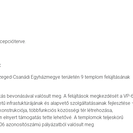
cepcióterve.
t
Szeged-Csanádi Egyházmegye területén 9 templom felújításának
tás bevonásával valósult meg. A felújítások megkezdését a VP-6
tű infrastuktúrájának és alapvető szolgáltatásainak fejlesztése 
onstrukciója, többfunkciós közösségi tér létrehozása,
son elnyert támogatás tette lehetővé. A templomok teljeskörű
06 azonosítószámú pályázatból valósult meg.