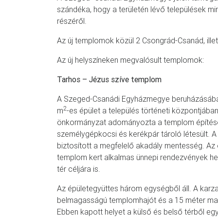
szándéka, hogy a területén lévő települések mi
részéről.
Az új templomok közül 2 Csongrád-Csanád, ill
Az új helyszíneken megvalósult templomok:
Tarhos – Jézus szíve templom
A Szeged-Csanádi Egyházmegye beruházásában 
2
m
-es épület a település történeti központjában
önkormányzat adományozta a templom építésé
személygépkocsi és kerékpár tároló létesült. A
biztosított a megfelelő akadály mentesség. Az é
templom kert alkalmas ünnepi rendezvények hel
tér céljára is.
Az épületegyüttes három egységből áll. A karza
belmagasságú templomhajót és a 15 méter mag
Ebben kapott helyet a külső és belső térből eg