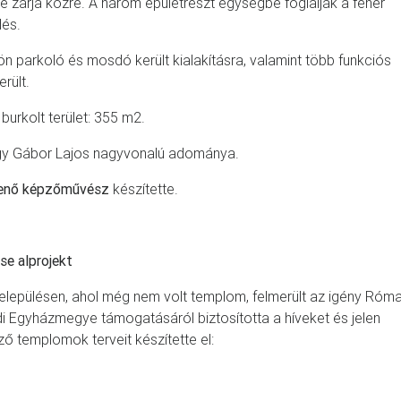
ye zárja közre. A három épületrészt egységbe foglalják a fehér
dés.
n parkoló és mosdó került kialakításra, valamint több funkciós
rült.
 burkolt terület: 355 m2.
gy Gábor Lajos nagyvonalú adománya.
Jenő képzőművész
készítette.
se alprojekt
lepülésen, ahol még nem volt templom, felmerült az igény Róma
 Egyházmegye támogatásáról biztosította a híveket és jelen
ő templomok terveit készítette el: