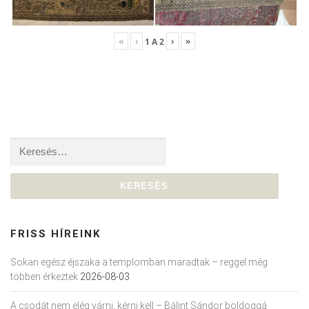
«
‹
›
»
1
A
2
Keresés:
FRISS HÍREINK
Sokan egész éjszaka a templomban maradtak – reggel még
többen érkeztek
2026-08-03
A csodát nem elég várni, kérni kell – Bálint Sándor boldoggá