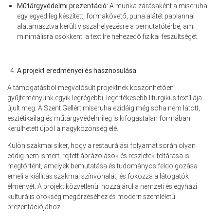
Műtárgyvédelmi prezentáció:
A munka zárásaként a miseruha
egy egyedileg készített, formakövető, puha alátét paplannal
alátámasztva került visszahelyezésre a bemutatótérbe, ami
minimálisra csökkenti a textilre nehezedő fizikai feszültséget.
A projekt eredményei és hasznosulása
A támogatásból megvalósult projektnek köszönhetően
gyűjteményünk egyik legrégebbi, legértékesebb liturgikus textíliája
újult meg. A Szent Gellért miseruha ezidáig még soha nem látott,
esztétikailag és műtárgyvédelmileg is kifogástalan formában
kerülhetett újból a nagyközönség elé.
Külön szakmai siker, hogy a restaurálási folyamat során olyan
eddig nem ismert, rejtett ábrázolások és részletek feltárása is
megtörtént, amelyek bemutatása és tudományos feldolgozása
emeli a kiállítás szakmai színvonalát, és fokozza a látogatók
élményét. A projekt közvetlenül hozzájárul a nemzeti és egyházi
kulturális örökség megőrzéséhez és modern szemléletű
prezentációjához.