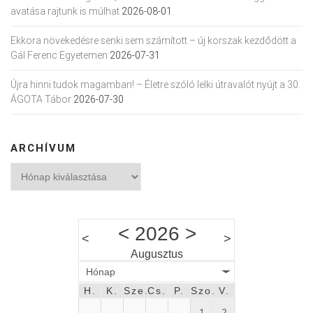
avatása rajtunk is múlhat
2026-08-01
Ekkora növekedésre senki sem számított – új korszak kezdődött a
Gál Ferenc Egyetemen
2026-07-31
Újra hinni tudok magamban! – Életre szóló lelki útravalót nyújt a 30.
ÁGOTA Tábor
2026-07-30
ARCHÍVUM
Archívum
<
2026
>
<
>
Augusztus
Hónap
H.
K.
Sze.
Cs.
P.
Szo.
V.
1
2