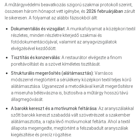
A műtárgyvédelmi beavatkozás szigorú szakmai protokoll szerint,
összesen három hónapot vett igénybe, és
2026 februárjában
zárult
le sikeresen. A folyamat az alábbi fázisokból állt:
Dokumentálás és vizsgálat:
A munkafolyamat a középkori textil
részletes, minden részletre kiterjedő szakmai és
fotódokumentációjával, valamint az anyagvizsgálatok
elvégzésével kezdődött.
Tisztítás és konzerválás:
A restaurátor elvégezte a finom
poreltávolítást és a szövet kíméletes tisztítását.
Strukturális megerősítés (alátámasztás):
Varrásos
módszerrel megtörtént a sérülékeny középkori textil teljes körű
alátámasztása. Ugyanezzel a metodikával került megerősítésre
a miseruha bélésvászna is, biztosítva a műtárgy hosszú távú
állagmegóvását.
A barokk kereszt és a motívumok feltárása:
Az aranyszálakkal
szőtt barokk kereszt szabaddá vált szövetrészeit a szakember
alátámasztotta, a rajta lévő motívumokat feltárta. Ahol a textil
állapota megengedte, megtörtént a felszabadult aranyszálak
kiegészítése és precíz rögzítése.