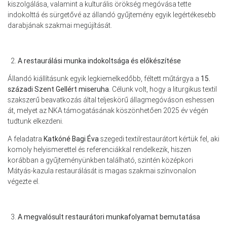
kiszolgálása, valamint a kulturális örökség megóvása tette
indokolttá és sürgetővé az állandó gyűjtemény egyik legértékesebb
darabjának szakmai megújítását.
A restaurálási munka indokoltsága és előkészítése
Állandó kiállításunk egyik legkiemelkedőbb, féltett műtárgya a
15.
századi Szent Gellért miseruha
. Célunk volt, hogy a liturgikus textil
szakszerű beavatkozás által teljeskörű állagmegóváson eshessen
át, melyet az NKA támogatásának köszönhetően 2025 év végén
tudtunk elkezdeni.
A feladatra
Katkóné Bagi Éva
szegedi textilrestaurátort kértük fel, aki
komoly helyismerettel és referenciákkal rendelkezik, hiszen
korábban a gyűjteményünkben található, szintén középkori
Mátyás-kazula restaurálását is magas szakmai színvonalon
végezte el.
A megvalósult restaurátori munkafolyamat bemutatása