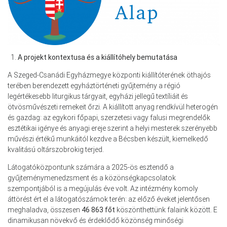
A projekt kontextusa és a kiállítóhely bemutatása
A Szeged-Csanádi Egyházmegye központi kiállítóterének öthajós
terében berendezett egyháztörténeti gyűjtemény a régió
legértékesebb liturgikus tárgyait, egyházi jellegű textíliáit és
ötvösművészeti remekeit őrzi. A kiállított anyag rendkívül heterogén
és gazdag: az egykori főpapi, szerzetesi vagy falusi megrendelők
esztétikai igénye és anyagi ereje szerint a helyi mesterek szerényebb
művészi értékű munkáitól kezdve a Bécsben készült, kiemelkedő
kvalitású oltárszobrokig terjed.
Látogatóközpontunk számára a 2025-ös esztendő a
gyűjteménymenedzsment és a közönségkapcsolatok
szempontjából is a megújulás éve volt. Az intézmény komoly
áttörést ért el a látogatószámok terén: az előző éveket jelentősen
meghaladva, összesen
46 863 főt
köszönthettünk falaink között. E
dinamikusan növekvő és érdeklődő közönség minőségi