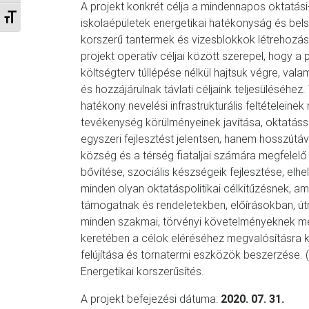
A projekt konkrét célja a mindennapos oktatási
Betűméret váltása
iskolaépületek energetikai hatékonyság és bels
korszerű tantermek és vizesblokkok létrehozása, 
projekt operatív céljai között szerepel, hogy 
költségterv túllépése nélkül hajtsuk végre, va
és hozzájárulnak távlati céljaink teljesüléséhe
hatékony nevelési infrastrukturális feltételein
tevékenység körülményeinek javítása, oktatássz
egyszeri fejlesztést jelentsen, hanem hosszútávú
község és a térség fiataljai számára megfelelő 
bővítése, szociális készségeik fejlesztése, elh
minden olyan oktatáspolitikai célkitűzésnek, am
támogatnak és rendeletekben, előírásokban, ú
minden szakmai, törvényi követelményeknek me
keretében a célok eléréséhez megvalósításra 
felújítása és tornatermi eszközök beszerzése. (2)
Energetikai korszerűsítés.
A projekt befejezési dátuma:
2020. 07. 31.