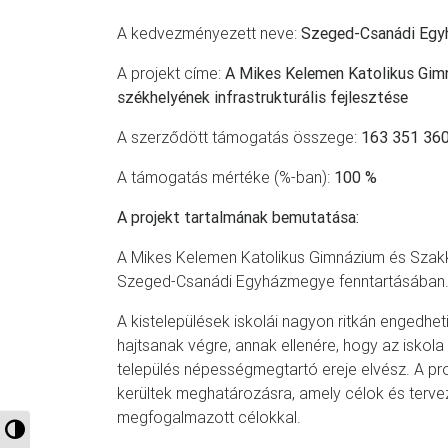
A kedvezményezett neve:
Szeged-Csanádi Eg
A projekt címe:
A Mikes Kelemen Katolikus Gim
székhelyének infrastrukturális fejlesztése
A szerződött támogatás összege:
163 351 360
A támogatás mértéke (%-ban):
100 %
A projekt tartalmának bemutatása:
A Mikes Kelemen Katolikus Gimnázium és Szakk
Szeged-Csanádi Egyházmegye fenntartásában
A kistelepülések iskolái nagyon ritkán engedhet
hajtsanak végre, annak ellenére, hogy az iskol
település népességmegtartó ereje elvész. A proj
kerültek meghatározásra, amely célok és terve
megfogalmazott célokkal.
Nagy kontraszt váltása