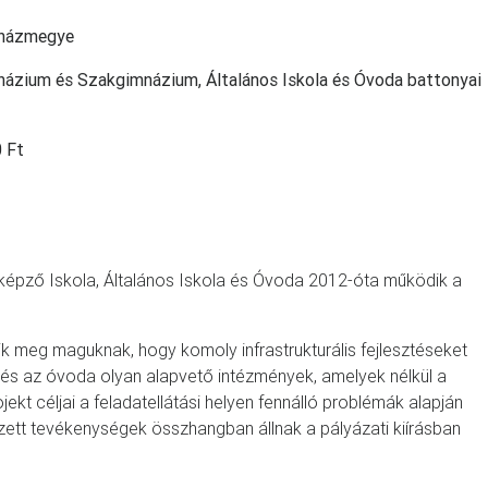
yházmegye
názium és Szakgimnázium, Általános Iskola és Óvoda battonyai
 Ft
épző Iskola, Általános Iskola és Óvoda 2012-óta működik a
.
ik meg maguknak, hogy komoly infrastrukturális fejlesztéseket
a és az óvoda olyan alapvető intézmények, amelyek nélkül a
ekt céljai a feladatellátási helyen fennálló problémák alapján
zett tevékenységek összhangban állnak a pályázati kiírásban