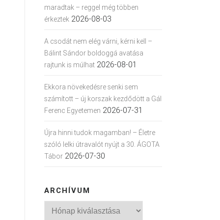
maradtak – reggel még többen
2026-08-03
érkeztek
A csodát nem elég várni, kérni kell –
Bálint Sándor boldoggá avatása
2026-08-01
rajtunk is múlhat
Ekkora növekedésre senki sem
számított – új korszak kezdődött a Gál
2026-07-31
Ferenc Egyetemen
Újra hinni tudok magamban! – Életre
szóló lelki útravalót nyújt a 30. ÁGOTA
2026-07-30
Tábor
ARCHÍVUM
Archívum