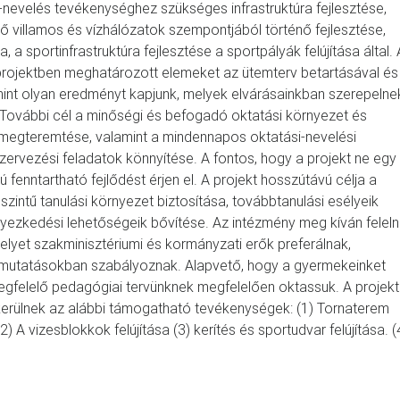
-nevelés tevékenységhez szükséges infrastruktúra fejlesztése,
ő villamos és vízhálózatok szempontjából történő fejlesztése,
a sportinfrastruktúra fejlesztése a sportpályák felújítása által. 
a projektben meghatározott elemeket az ütemterv betartásával és
lamint olyan eredményt kapjunk, melyek elvárásainkban szerepelne
z. További cél a minőségi és befogadó oktatási környezet és
ek megteremtése, valamint a mindennapos oktatási-nevelési
ervezési feladatok könnyítése. A fontos, hogy a projekt ne egy
 fenntartható fejlődést érjen el. A projekt hosszútávú célja a
szintű tanulási környezet biztosítása, továbbtanulási esélyeik
elyezkedési lehetőségeik bővítése. Az intézmény meg kíván feleln
elyet szakminisztériumi és kormányzati erők preferálnak,
tmutatásokban szabályoznak. Alapvető, hogy a gyermekeinket
gfelelő pedagógiai tervünknek megfelelően oktassuk. A projekt
kerülnek az alábbi támogatható tevékenységek: (1) Tornaterem
 A vizesblokkok felújítása (3) kerítés és sportudvar felújítása. (