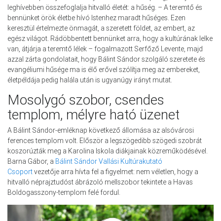
leghívebben összefoglalja hitvalló életét: a hűség. – A teremtő és
bennünket örök életbe hívó Istenhez maradt hűséges. Ezen
keresztül értelmezte önmagát, a szeretett földet, az embert, az
egész világot. Rádöbbentett bennünket arra, hogy a kultúrának lelke
van, átjárja a teremtő lélek – fogalmazott Serfőző Levente, majd
azzal zárta gondolatait, hogy Bálint Sándor szolgáló szeretete és
evangéliumi hűsége ma is élő erővel szólítja meg az embereket,
életpéldája pedig halála után is ugyanúgy irányt mutat.
Mosolygó szobor, csendes
templom, mélyre ható üzenet
A Bálint Sándor-emléknap következő állomása az alsóvárosi
ferences templom volt. Először a legszögedibb szögedi szobrát
koszorúzták meg a Karolina Iskola diákjainak közreműködésével.
Barna Gábor, a
Bálint Sándor Vallási Kultúrakutató
Csoport
vezetője arra hívta fel a figyelmet: nem véletlen, hogy a
hitvalló néprajztudóst ábrázoló mellszobor tekintete a Havas
Boldogasszony-templom felé fordul.