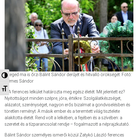
Szeged ma is őrzi Bálint Sándor derűjét és hitvalló örökségét. Fotó:
Nagy kontraszt váltása
Gémes Sándor
Betűméret váltása
– A ferences lelkület határozta meg egész életét. Mit jelentett ez?
Nyitottságot minden szépre, jóra, értékre. Szolgálatkészséget,
alázatot, szerénységet, nagyon erős bizalmat a gondviselésben és
töretlen reményt. A másik ember és a teremtett világ tisztelete
alakította életét. Rend volt a lelkében, a fejében és a szívében: a
szeretet és a tízparancsolat rendje – fogalmazott a néprajzkutató.
Bálint Sándor személyes ismerői közül Zatykó László ferences