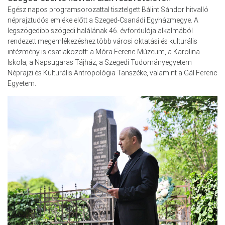
Egész napos programsorozattal tisztelgett Bálint Sándor hitvalló
néprajztudós emléke előtt a Szeged-Csanádi Egyházmegye. A
legszögedibb szögedi halálának 46. évfordulója alkalmából
rendezett megemlékezéshez több városi oktatási és kulturális
intézmény is csatlakozott: a Móra Ferenc Múzeum, a Karolina
Iskola, a Napsugaras Tájház, a Szegedi Tudományegyetem
Néprajzi és Kulturális Antropológia Tanszéke, valamint a Gál Ferenc
Egyetem.