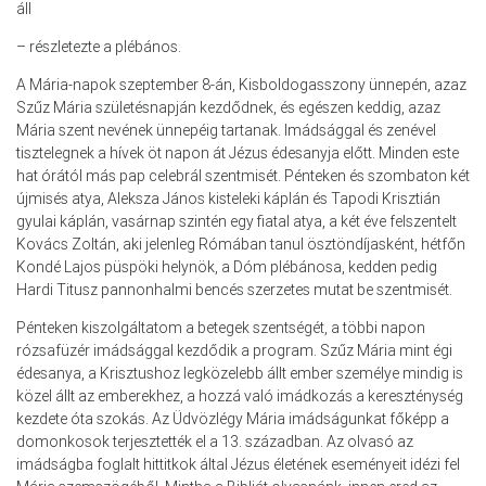
áll
– részletezte a plébános.
A Mária-napok szeptember 8-án, Kisboldogasszony ünnepén, azaz
Szűz Mária születésnapján kezdődnek, és egészen keddig, azaz
Mária szent nevének ünnepéig tartanak. Imádsággal és zenével
tisztelegnek a hívek öt napon át Jézus édesanyja előtt. Minden este
hat órától más pap celebrál szentmisét. Pénteken és szombaton két
újmisés atya, Aleksza János kisteleki káplán és Tapodi Krisztián
gyulai káplán, vasárnap szintén egy fiatal atya, a két éve felszentelt
Kovács Zoltán, aki jelenleg Rómában tanul ösztöndíjasként, hétfőn
Kondé Lajos püspöki helynök, a Dóm plébánosa, kedden pedig
Hardi Titusz pannonhalmi bencés szerzetes mutat be szentmisét.
Pénteken kiszolgáltatom a betegek szentségét, a többi napon
rózsafüzér imádsággal kezdődik a program. Szűz Mária mint égi
édesanya, a Krisztushoz legközelebb állt ember személye mindig is
közel állt az emberekhez, a hozzá való imádkozás a kereszténység
kezdete óta szokás. Az Üdvözlégy Mária imádságunkat főképp a
domonkosok terjesztették el a 13. században. Az olvasó az
imádságba foglalt hittitkok által Jézus életének eseményeit idézi fel