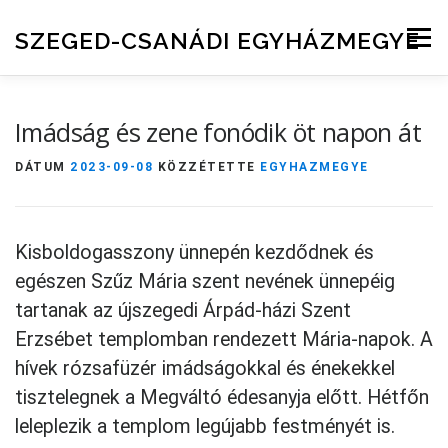
Skip to content
SZEGED-CSANÁDI EGYHÁZMEGYE
Menu
Imádság és zene fonódik öt napon át
DÁTUM
2023-09-08
KÖZZÉTETTE
EGYHAZMEGYE
Kisboldogasszony ünnepén kezdődnek és
egészen Szűz Mária szent nevének ünnepéig
tartanak az újszegedi Árpád-házi Szent
Erzsébet templomban rendezett Mária-napok. A
hívek rózsafüzér imádságokkal és énekekkel
tisztelegnek a Megváltó édesanyja előtt. Hétfőn
leleplezik a templom legújabb festményét is.