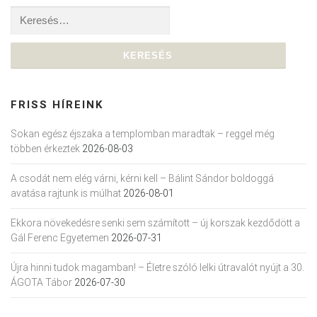
Keresés:
FRISS HÍREINK
Sokan egész éjszaka a templomban maradtak – reggel még
többen érkeztek
2026-08-03
A csodát nem elég várni, kérni kell – Bálint Sándor boldoggá
avatása rajtunk is múlhat
2026-08-01
Ekkora növekedésre senki sem számított – új korszak kezdődött a
Gál Ferenc Egyetemen
2026-07-31
Újra hinni tudok magamban! – Életre szóló lelki útravalót nyújt a 30.
ÁGOTA Tábor
2026-07-30