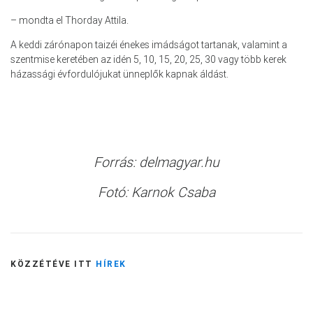
– mondta el Thorday Attila.
A keddi zárónapon taizéi énekes imádságot tartanak, valamint a
szentmise keretében az idén 5, 10, 15, 20, 25, 30 vagy több kerek
házassági évfordulójukat ünneplők kapnak áldást.
Forrás: delmagyar.hu
Fotó: Karnok Csaba
KÖZZÉTÉVE ITT
HÍREK