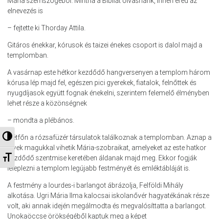
Mária szemszögéből. Mintha a Bibliát olvasnánk, innen ered az
elnevezés is
– fejtette ki Thorday Attila.
Gitáros énekkar, kórusok és taizei énekes csoport is dalol majd a
templomban.
A vasárnap este hétkor kezdődő hangversenyen a templom három
kórusa lép majd fel, egészen pici gyerekek, fiatalok, felnőttek és
nyugdíjasok együtt fognak énekelni, szerintem felemelő élményben
lehet része a közönségnek
– mondta a plébános.
Nagy kontraszt váltása
Hétfőn a rózsafüzér társulatok találkoznak a templomban. Aznap a
hívek magukkal vihetik Mária-szobraikat, amelyeket az este hatkor
Betűméret váltása
kezdődő szentmise keretében áldanak majd meg. Ekkor fogják
leleplezni a templom legújabb festményét és emléktábláját is.
A festmény a lourdes-i barlangot ábrázolja, Felföldi Mihály
alkotása. Ugri Mária Ilma kalocsai iskolanővér hagyatékának része
volt, aki annak idején megálmodta és megvalósíttatta a barlangot.
Unokaöccse örökségéből kaptuk meg a képet