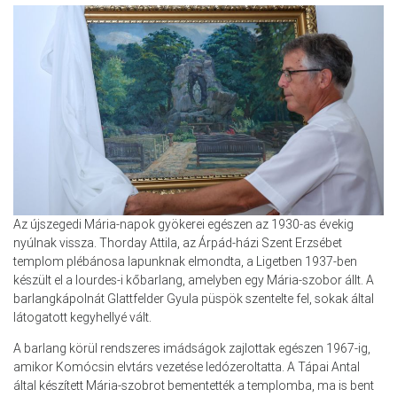
Az újszegedi Mária-napok gyökerei egészen az 1930-as évekig
nyúlnak vissza. Thorday Attila, az Árpád-házi Szent Erzsébet
templom plébánosa lapunknak elmondta, a Ligetben 1937-ben
készült el a lourdes-i kőbarlang, amelyben egy Mária-szobor állt. A
barlangkápolnát Glattfelder Gyula püspök szentelte fel, sokak által
látogatott kegyhellyé vált.
A barlang körül rendszeres imádságok zajlottak egészen 1967-ig,
amikor Komócsin elvtárs vezetése ledózeroltatta. A Tápai Antal
által készített Mária-szobrot bementették a templomba, ma is bent