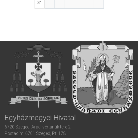
31
Egyházmegyei Hivatal
6720 Szeged, Aradi vértanúk tere 2.
Postacím: 6701 Szeged, Pf. 178.