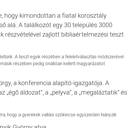
e, hogy kimondottan a fiatal korosztály
ő alá. A találkozót egy 30 település 3000
 részvételével zajlott bibliaértelmezési teszt
teltünk. A teszt egyik részében a feleletválasztás módszerével
 A másik részében pedig önállóan kellett magyarázatot
gy, a konferencia alapító-igazgatója. A
z „égő áldozat”, a „pelyva”, a „megaláztatik” és
arra, hogy a gyerekek vallási szókincse egyszerűen hiányzik
nyik György atya.