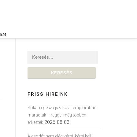
LEM
Keresés:
FRISS HÍREINK
Sokan egész éjszaka a templomban
maradtak – reggel még többen
2026-08-03
érkeztek
A csodát nem elég várni, kérni kell –