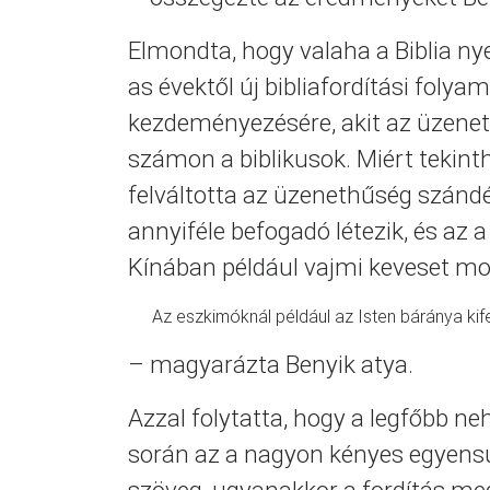
Elmondta, hogy valaha a Biblia nye
as évektől új bibliafordítási folya
kezdeményezésére, akit az üzenet
számon a biblikusok. Miért tekinth
felváltotta az üzenethűség szánd
annyiféle befogadó létezik, és az
Kínában például vajmi keveset mo
Az eszkimóknál például az Isten báránya kif
– magyarázta Benyik atya.
Azzal folytatta, hogy a legfőbb 
során az a nagyon kényes egyensúly