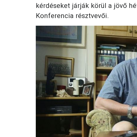
kérdéseket járják körül a jövő h
Konferencia résztvevői.