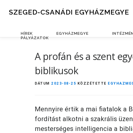
Skip to content
SZEGED-CSANÁDI EGYHÁZMEGYE
HÍREK
EGYHÁZMEGYE
INTÉZMÉ
PÁLYÁZATOK
A profán és a szent eg
biblikusok
DÁTUM
2023-08-25
KÖZZÉTETTE
EGYHAZME
Mennyire értik a mai fiatalok a 
fordítást alkotni a szakrális üze
mesterséges intelligencia a bibl