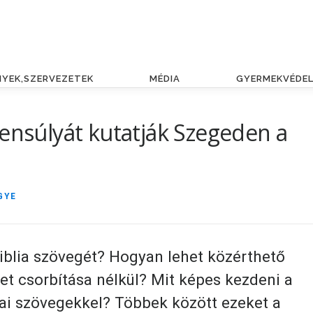
NYEK,SZERVEZETEK
MÉDIA
GYERMEKVÉDE
yensúlyát kutatják Szegeden a
GYE
Biblia szövegét? Hogyan lehet közérthető
net csorbítása nélkül? Mit képes kezdeni a
iai szövegekkel? Többek között ezeket a