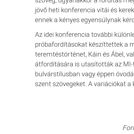
szöveg, ugyanakkor a fordítás me
jövő heti konferencia vitái és ke
ennek a kényes egyensúlynak kérd
Az idei konferencia további különl
próbafordításokat készíttettek a m
teremtéstörténet, Káin és Ábel, v
átfordítására is utasították az MI
bulvárstílusban vagy éppen óvod
szent szövegeket. A variációkat a
For