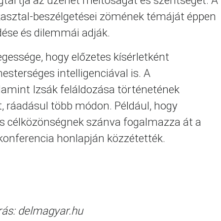
gtartja az üzenet méltóságát és szentségét. A
rekasztal-beszélgetései zömének témáját éppen
ése és dilemmái adják.
egessége, hogy előzetes kísérletként
esterséges intelligenciával is. A
alamint Izsák feláldozása történetének
-t, ráadásul több módon. Például, hogy
ás célközönségnek szánva fogalmazza át a
 konferencia honlapján közzétették.
rás: delmagyar.hu