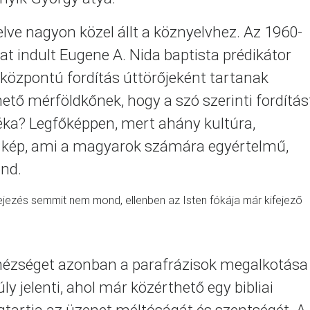
lve nagyon közel állt a köznyelvhez. Az 1960-
mat indult Eugene A. Nida baptista prédikátor
központú fordítás úttörőjeként tartanak
ető mérföldkőnek, hogy a szó szerinti fordítás
éka? Legfőképpen, mert ahány kultúra,
 a kép, ami a magyarok számára egyértelmű,
nd.
ejezés semmit nem mond, ellenben az Isten fókája már kifejező
nehézséget azonban a parafrázisok megalkotása
 jelenti, ahol már közérthető egy bibliai