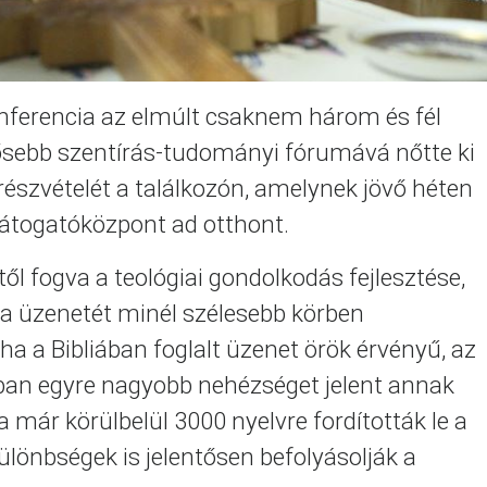
nferencia az elmúlt csaknem három és fél
tősebb szentírás-tudományi fórumává nőtte ki
részvételét a találkozón, amelynek jövő héten
Látogatóközpont ad otthont.
től fogva a teológiai gondolkodás fejlesztése,
lia üzenetét minél szélesebb körben
a a Bibliában foglalt üzenet örök érvényű, az
ban egyre nagyobb nehézséget jelent annak
 már körülbelül 3000 nyelvre fordították le a
különbségek is jelentősen befolyásolják a