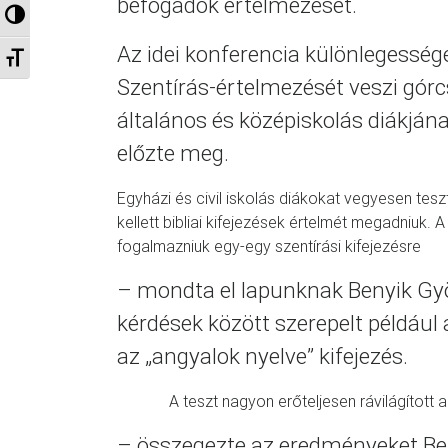
befogadók értelmezését.
Nagy kontraszt váltása
Az idei konferencia különlegesség
Betűméret váltása
Szentírás-értelmezését veszi górcs
általános és középiskolás diákjának
előzte meg.
Egyházi és civil iskolás diákokat vegyesen tesz
kellett bibliai kifejezések értelmét megadniuk.
fogalmazniuk egy-egy szentírási kifejezésre
– mondta el lapunknak Benyik Györ
kérdések között szerepelt például a
az „angyalok nyelve” kifejezés.
A teszt nagyon erőteljesen rávilágított 
– összegezte az eredményeket Be