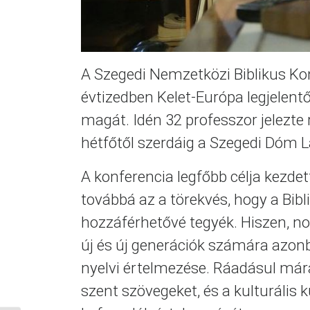
A Szegedi Nemzetközi Biblikus Ko
évtizedben Kelet-Európa legjelen
magát. Idén 32 professzor jelezte 
hétfőtől szerdáig a Szegedi Dóm 
A konferencia legfőbb célja kezdet
továbbá az a törekvés, hogy a Bib
hozzáférhetővé tegyék. Hiszen, noh
új és új generációk számára azon
nyelvi értelmezése. Ráadásul mára
szent szövegeket, és a kulturális 