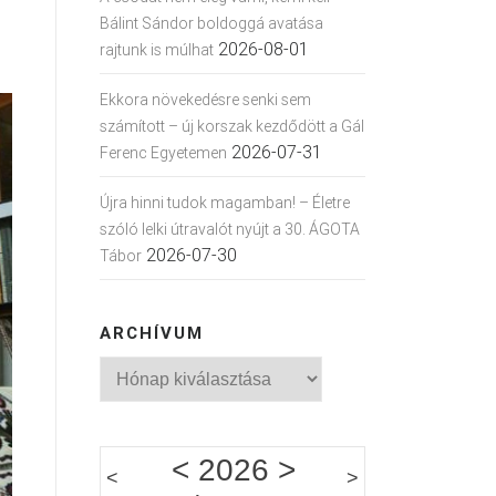
Bálint Sándor boldoggá avatása
2026-08-01
rajtunk is múlhat
Ekkora növekedésre senki sem
számított – új korszak kezdődött a Gál
2026-07-31
Ferenc Egyetemen
Újra hinni tudok magamban! – Életre
szóló lelki útravalót nyújt a 30. ÁGOTA
2026-07-30
Tábor
ARCHÍVUM
Archívum
<
2026
>
<
>