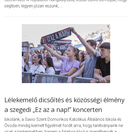
segítsen, legyen józan eszünk, …
Lélekemelő dicsőítés és közösségi élmény
a szegedi „Ez az a nap!” koncerten
Iskolánk, a Savio Szent Domonkos Katolikus Általános Iskola és
Óvoda mindig kiemelt figyelmet fordít arra, hogy tanítványaink ne
csak a tantermekben, hanem a falakon kívül is megélhessék a