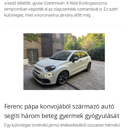
a kedd délelőtti, gyulai Szentmisén. A Nádi Boldogasszony
templomban végezték el az olajszentelés szertartását is. Ez azért
különleges, mert a koronavírus járvány előtt még …
Ferenc pápa konvojából származó autó
segíti három beteg gyermek gyógyulását
Egy különleges történetű jármű értékesítéséből összesen hétmillió