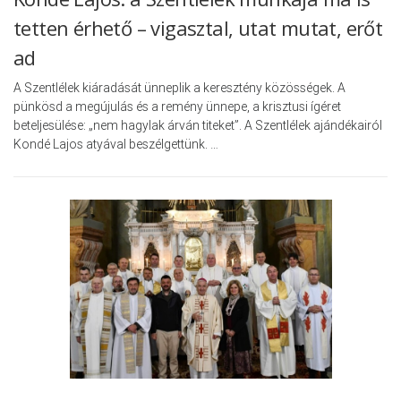
tetten érhető – vigasztal, utat mutat, erőt
ad
A Szentlélek kiáradását ünneplik a keresztény közösségek. A
pünkösd a megújulás és a remény ünnepe, a krisztusi ígéret
beteljesülése: „nem hagylak árván titeket”. A Szentlélek ajándékairól
Kondé Lajos atyával beszélgettünk. …