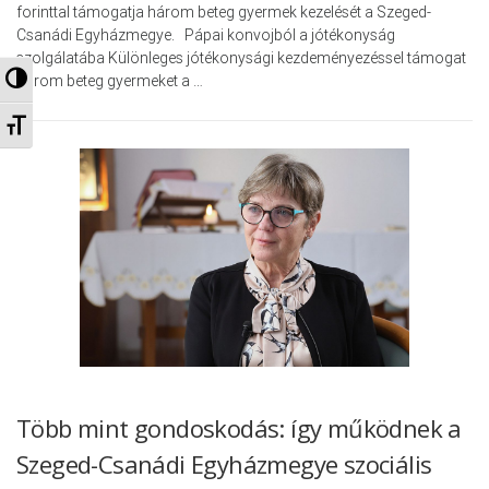
forinttal támogatja három beteg gyermek kezelését a Szeged-
Csanádi Egyházmegye. Pápai konvojból a jótékonyság
szolgálatába Különleges jótékonysági kezdeményezéssel támogat
Nagy kontraszt váltása
három beteg gyermeket a …
Betűméret váltása
Több mint gondoskodás: így működnek a
Szeged-Csanádi Egyházmegye szociális