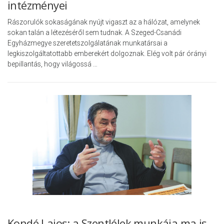
intézményei
Rászorulók sokaságának nyújt vigaszt az a hálózat, amelynek
sokan talán a létezéséről sem tudnak. A Szeged-Csanádi
Egyházmegye szeretetszolgálatának munkatársai a
legkiszolgáltatottabb emberekért dolgoznak. Elég volt pár órányi
bepillantás, hogy világossá …
Kondé Lajos: a Szentlélek munkája ma is