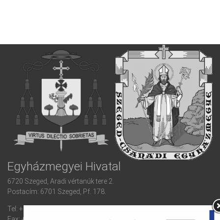
Egyházmegyei Hivatal
6720 Szeged, Aradi vértanúk tere 2.
Postacím: 6701 Szeged, Pf. 178.
Tel: +36 (62) 420 932
Fax: +36 (62) 420 932 mellék: 155