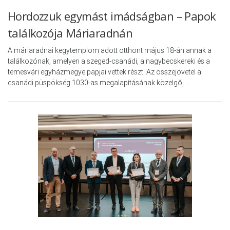
Hordozzuk egymást imádságban – Papok
találkozója Máriaradnán
A máriaradnai kegytemplom adott otthont május 18-án annak a
találkozónak, amelyen a szeged-csanádi, a nagybecskereki és a
temesvári egyházmegye papjai vettek részt. Az összejövetel a
csanádi püspökség 1030-as megalapításának közelgő, …