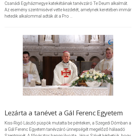
Csanádi Egyházmegye katekétáinak tanévzáró Te Deum alkalmát.
Az esemény szentmisével vette kezdetét, amelynek keretében immár
hetedik alkalommal adták át a Pro …
Lezárta a tanévet a Gál Ferenc Egyetem
Kiss-Rigó László püspök mutatta be pénteken, a Szegedi Dómban a
a Gál Ferenc Egyetem tanévzáró ünnepségét megelőző hálaadó
Szentmisét. A főpásztor hangsúlyozta, Jézus Szívét kérhetjük, hogy