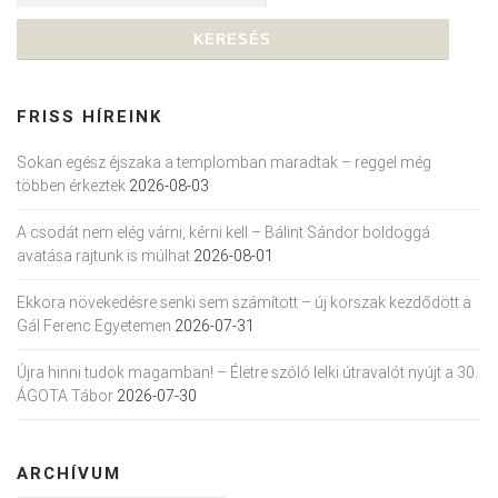
FRISS HÍREINK
Sokan egész éjszaka a templomban maradtak – reggel még
többen érkeztek
2026-08-03
A csodát nem elég várni, kérni kell – Bálint Sándor boldoggá
avatása rajtunk is múlhat
2026-08-01
Ekkora növekedésre senki sem számított – új korszak kezdődött a
Gál Ferenc Egyetemen
2026-07-31
Újra hinni tudok magamban! – Életre szóló lelki útravalót nyújt a 30.
ÁGOTA Tábor
2026-07-30
ARCHÍVUM