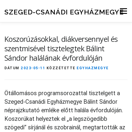
Skip to content
SZEGED-CSANÁDI EGYHÁZMEGYE
Menu
Koszorúzásokkal, diákversennyel és
szentmisével tisztelegtek Bálint
Sándor halálának évfordulóján
DÁTUM
2023-05-11
KÖZZÉTETTE
EGYHAZMEGYE
Ötállomásos programsorozattal tisztelgett a
Szeged-Csanádi Egyházmegye Bálint Sándor
néprajzkutató emléke előtt halála évfordulóján.
Koszorúkat helyeztek el „a legszögedibb
szögedi” sírjánál és szobrainál, megtartották az