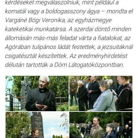
kérdéseket megválaszolniuk, mint például a
komatál vagy a boldogasszony ágya – mondta el
Vargáné Bögi Veronika, az egyházmegye
kateketikai munkatársa. A szerdai döntő minden
állomásán más-más feladat várta a fiatalokat, az
Agórában tulipános ládát festettek, a jezsuitáknál
csigatésztát készítettek. Az eredményhirdetést
délután tartották a Dóm Látogatóközpontban.