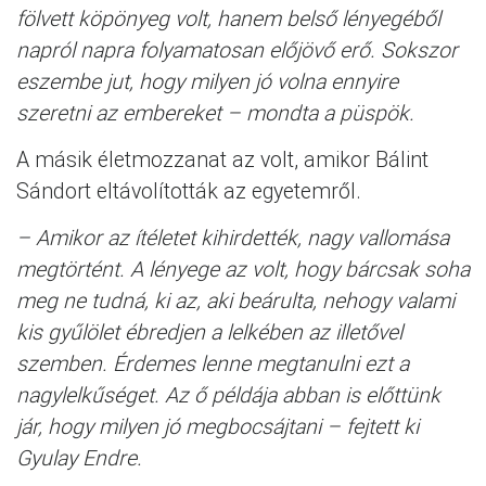
fölvett köpönyeg volt, hanem belső lényegéből
napról napra folyamatosan előjövő erő. Sokszor
eszembe jut, hogy milyen jó volna ennyire
szeretni az embereket – mondta a püspök.
A másik életmozzanat az volt, amikor Bálint
Sándort eltávolították az egyetemről.
– Amikor az ítéletet kihirdették, nagy vallomása
megtörtént. A lényege az volt, hogy bárcsak soha
meg ne tudná, ki az, aki beárulta, nehogy valami
kis gyűlölet ébredjen a lelkében az illetővel
szemben. Érdemes lenne megtanulni ezt a
nagylelkűséget. Az ő példája abban is előttünk
jár, hogy milyen jó megbocsájtani – fejtett ki
Gyulay Endre.