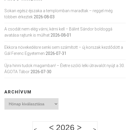
Sokan egész éjszaka a templomban maradtak – reggel még
többen érkeztek
2026-08-03
A csodát nem elég várni, kérni kell – Bálint Sándor boldoggá
avatása rajtunk is múlhat
2026-08-01
Ekkora növekedésre senki sem számított – új korszak kezdődött a
Gál Ferenc Egyetemen
2026-07-31
Újra hinni tudok magamban! – Életre szóló lelki útravalót nyújt a 30.
ÁGOTA Tábor
2026-07-30
ARCHÍVUM
Archívum
<
2026
>
<
>