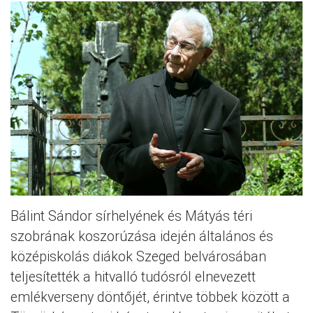
Bálint Sándor sírhelyének és Mátyás téri
szobrának koszorúzása idején általános és
középiskolás diákok Szeged belvárosában
teljesítették a hitvalló tudósról elnevezett
emlékverseny döntőjét, érintve többek között a