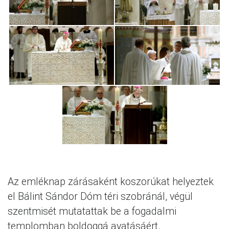
Az emléknap zárásaként koszorúkat helyeztek
el Bálint Sándor Dóm téri szobránál, végül
szentmisét mutatattak be a fogadalmi
templomban boldoggá avatásáért.