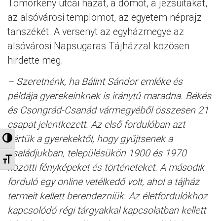
Tömörkény utcai házat, a dómot, a jezsuitákat,
az alsóvárosi templomot, az egyetem néprajz
tanszékét. A versenyt az egyházmegye az
alsóvárosi Napsugaras Tájházzal közösen
hirdette meg.
– Szeretnénk, ha Bálint Sándor emléke és
példája gyerekeinknek is iránytű maradna. Békés
és Csongrád-Csanád vármegyéből összesen 21
csapat jelentkezett. Az első fordulóban azt
kértük a gyerekektől, hogy gyűjtsenek a
Nagy kontraszt váltása
családjukban, településükön 1900 és 1970
Betűméret váltása
közötti fényképeket és történeteket. A második
forduló egy online vetélkedő volt, ahol a tájház
termeit kellett berendezniük. Az életfordulókhoz
kapcsolódó régi tárgyakkal kapcsolatban kellett