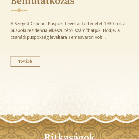
Bemutatkozás
A Szeged-Csanádi Püspöki Levéltár történetét 1930-tól, a
püspöki rezidencia elkészültétől számíthatjuk. Elődje, a
csanádi püspökség levéltára Temesváron volt…
Tovább
Ritkaságok