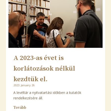
A 2023-as évet is
korlátozások nélkül
kezdtük el.
2023. January 26
A levéltár a nyitvatartási időkben a kutatók
rendelkezésére áll.
Tovább