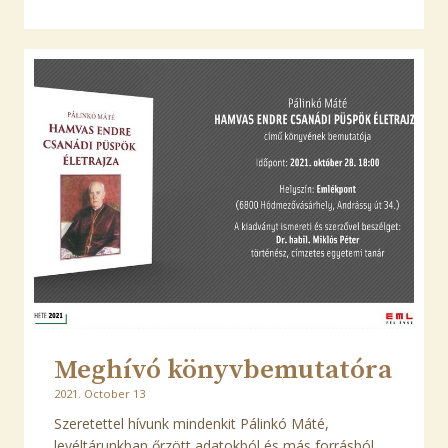
Meghívó könyvbemutatóra
2021. October 13
Szeretettel hívunk mindenkit Pálinkó Máté,
levéltárunkban őrzött adatokból és más forrásból