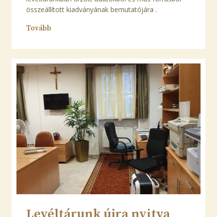
összeállított kiadványának bemutatójára .
Tovább
Levéltárunk újra nyitva