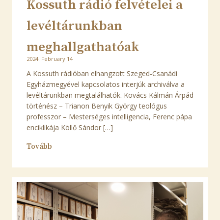
Kossuth rádió felvételei a
levéltárunkban
meghallgathatóak
2024. February 14
A Kossuth rádióban elhangzott Szeged-Csanádi
Egyházmegyével kapcsolatos interjúk archiválva a
levéltárunkban megtalálhatók. Kovács Kálmán Árpád
történész – Trianon Benyik György teológus
professzor – Mesterséges intelligencia, Ferenc pápa
enciklikája Köllő Sándor […]
Tovább