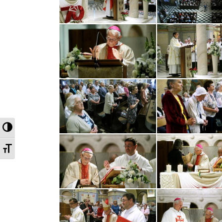
Nagy kontraszt váltása
Betűméret váltása