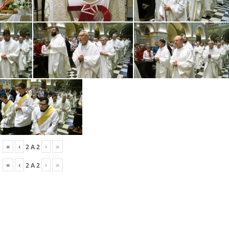
«
‹
›
»
2
A
2
«
‹
›
»
2
A
2