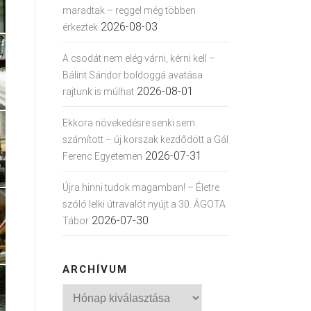
maradtak – reggel még többen
2026-08-03
érkeztek
A csodát nem elég várni, kérni kell –
Bálint Sándor boldoggá avatása
2026-08-01
rajtunk is múlhat
Ekkora növekedésre senki sem
számított – új korszak kezdődött a Gál
2026-07-31
Ferenc Egyetemen
Újra hinni tudok magamban! – Életre
szóló lelki útravalót nyújt a 30. ÁGOTA
2026-07-30
Tábor
ARCHÍVUM
Archívum