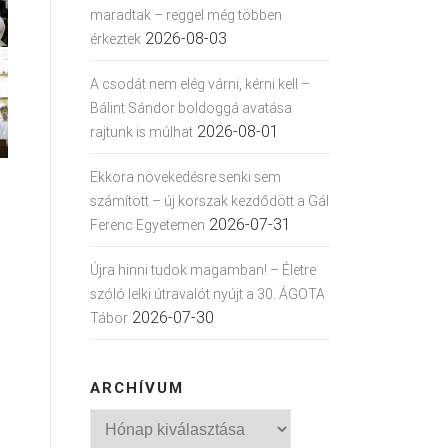
maradtak – reggel még többen
2026-08-03
érkeztek
A csodát nem elég várni, kérni kell –
Bálint Sándor boldoggá avatása
2026-08-01
rajtunk is múlhat
Ekkora növekedésre senki sem
számított – új korszak kezdődött a Gál
2026-07-31
Ferenc Egyetemen
Újra hinni tudok magamban! – Életre
szóló lelki útravalót nyújt a 30. ÁGOTA
2026-07-30
Tábor
ARCHÍVUM
Archívum