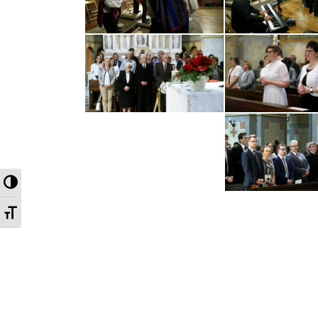
Nagy kontraszt váltása
Betűméret váltása