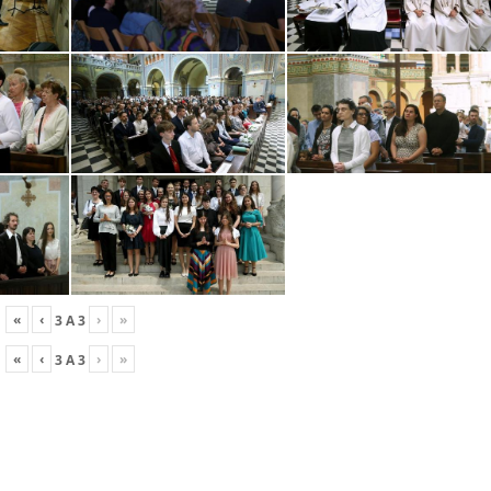
«
‹
›
»
3
A
3
«
‹
›
»
3
A
3