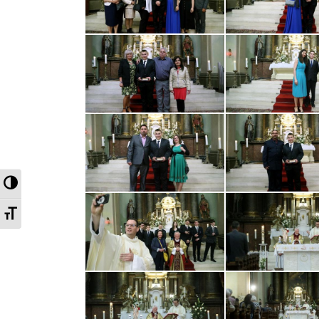
Nagy kontraszt váltása
Betűméret váltása