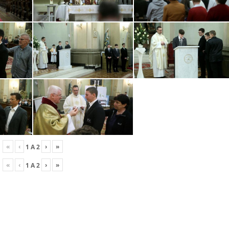
«
‹
›
»
1
A
2
«
‹
›
»
1
A
2