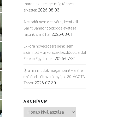
maradtak – reggel még többen
2026-08-03
érkeztek
A csodát nem elég várni, kérni kell –
Bálint Sándor boldoggá avatása
2026-08-01
rajtunk is múlhat
Ekkora növekedésre senki sem
számított – új korszak kezdődött a Gál
2026-07-31
Ferenc Egyetemen
Újra hinni tudok magamban! – Életre
szóló lelki útravalót nyújt a 30. ÁGOTA
2026-07-30
Tábor
ARCHÍVUM
Archívum